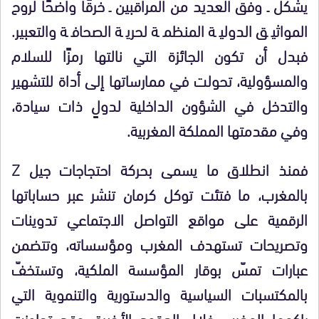
يشكل ـ وفق العديد من المراقبين ـ خرقًا واضحًا لروح
المواثيق الدولية المنظمة لحرية الصحافة والتعبير.
فبدل أن تكون الجائزة التي نالتها رمزًا للسلام
والمسؤولية، تحولت في ممارساتها إلى أداة للتشهير
والتدخل في الشؤون الداخلية لدولٍ ذات سيادة،
وفي مقدمتها المملكة المغربية.
فمنذ انطلاق ما يسمى بحركة احتجاجات جيل Z
بالمغرب، ما فتئت توكل كرمان تنشر عبر حساباتها
الرقمية على مواقع التواصل الاجتماعي تدوينات
وتصريحات تستهدف المغرب ومؤسساته، وتتضمن
عبارات تمسّ بوقار المؤسسة الملكية، وتستخفّ
بالمكتسبات السياسية والدستورية والتنموية التي
راكمها المغرب خلال العقود الأخيرة. وقد تجاوزت