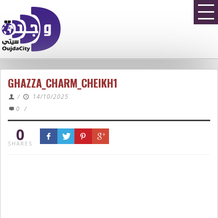
GHAZZA_CHARM_CHEIKH1
/
14/10/2025
0
/
0
SHARES