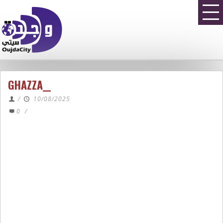
GHAZZA__
/
10/08/2025
0
/