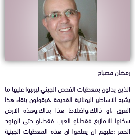
رمضان مصباح
الذين يدلون بمعطيات الفحص الجيني،ليرتبوا عليها ما
يشبه الاساطير اليونانية القديمة ،فيقولون بنقاء هذا
العرق ،او ذالك،واختلاط هذا بذاك،وهذه الارض
سكنها الامازيغ فقط،او العرب فقط،او حتى الهنود
الحمر ؛عليهم ان يعلموا ان هذه المعطيات الجينية