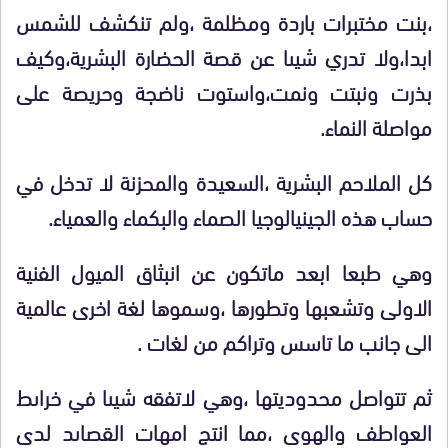
،بنت مختبرات باردة ومظلمة ،ولم تنكشف للشمس
ابدا،ولا تدري شيىا عن قصة الحضارة البشرية،وكيف
بذرت ونبتت ونمت،واستوت ناضجة وحريصة على
مواصلة النماء.
كل الملاحم البشرية ،السعيدة والمحزنة لا تدخل في
حساب هذه الجينيالوجيا الصماء والبكماء والعمياء.
وهي طبعا ابعد ماتكون عن انبثاق الميول الفنية
الاولى وتشعبها وتطورها ،وسموها لغة اخرى عالمية
الى جانب ما تاسس وتراكم من لغات .
ثم تتواصل محدوديتها ،وهي لاتفقه شيىا في خراىط
العواطف والهوى ،مما انتج امهات القصاىد لدى