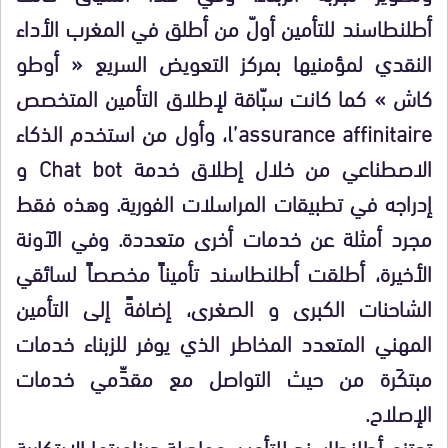
أطلنطاسند للتأمين أولّ من أطلق في المغرب الأداء
النقدي لمؤمنيها بمركز التعويض السريع « أوطو
كاش » كما كانت سبّاقة لإطلاق التأمين المتخصص
l’assurance affinitaire، وأول من استخدم الذكاء
الاصطناعي من خلال إطلاق خدمة Chat bot و
إدراجه في تطبيقات المراسلات الفورية. وهذه فقط
مجرد أمثلة عن خدمات أخرى متعددة. وفي الآونة
الأخيرة، أطلقت أطلنطاسند تأميناً مخصصاً لسائقي
الشاحنات الكبرى و الصغرى، إضافةً إلى التأمين
المهني المتعدد المخاطر الذي يوفر للزبناء خدمات
مبتكَرة من حيث التواصل مع مقدِّمي خدمات
الإصلاح.
تعتزم أطلنطاسند للتأمين مواصلة ديناميتها الابتكارية