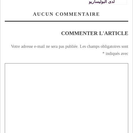
لدى البوليساريو
يكشف خلال تقديمه
للترجمة العربية
AUCUN COMMENTAIRE
لكتابه «رعب جزائري
في تيندوف» عن
وجود مقابر جماعية
COMMENTER L'ARTICLE
Votre adresse e-mail ne sera pas publiée.
Les champs obligatoires sont
*
indiqués avec