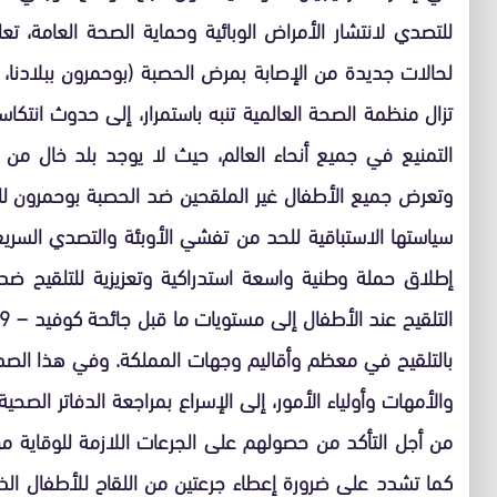
للتصدي لانتشار الأمراض الوبائية وحماية الصحة العامة، تع
لحالات جديدة من الإصابة بمرض الحصبة (بوحمرون ببلادنا، مم
تزال منظمة الصحة العالمية تنبه باستمرار، إلى حدوث انت
التمنيع في جميع أنحاء العالم، حيث لا يوجد بلد خال من 
وتعرض جميع الأطفال غير الملقحين ضد الحصبة بوحمرون لل
سياستها الاستباقية للحد من تفشي الأوبئة والتصدي السريع 
إطلاق حملة وطنية واسعة استدراكية وتعزيزية للتلقيح ض
بالتلقيح في معظم وأقاليم وجهات المملكة. وفي هذا الصدد،
والأمهات وأولياء الأمور، إلى الإسراع بمراجعة الدفاتر الصح
من أجل التأكد من حصولهم على الجرعات اللازمة للوقاية من
كما تشدد على ضرورة إعطاء جرعتين من اللقاح للأطفال الذي