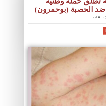
ية تطلق حملة وطنية
ح ضد الحصبة (بوحمرون)
/
0
/