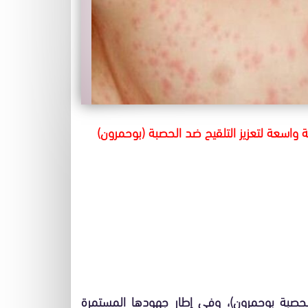
ة واسعة لتعزيز التلقيح ضد الحصبة (بوحمرون)
 للحصبة بوحمرون)، وفي إطار جهودها المستمرة