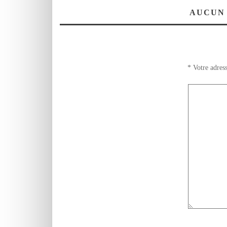
Master en
alternance
AUCUN
«Distribution
moderne»
*
Votre adress