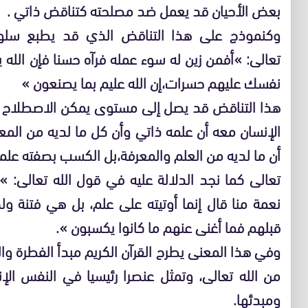
بعض الأحيان قد يعمل ضد مصلحته كتناقض ذاتي .
وكنموذج على هذا التناقض الذي قد يطبع سلو
تعالى: »أفمن زين له سوء عمله فرآه حسنا فإن الل
نفسك عليهم حسرات،إن الله عليم بما يصنعون »
هذا التناقض قد يصل إلى مستوى يمكن الاصطلاح ع
الإنسان معه أن علمه ذاتي وأن كل ما لديه من المع
أن ما لديه من العلم والمعرفة،بل الكسب بصفته علما م
تعالى كما نجد الدلالة عليه في قول الله تعالى: »
نعمة منا قال إنما أوتيته على علم، بل هي فتنة ول
قبلهم فما أغنى عنهم ما كانوا يكسبون ».
وفي هذا المعنى يطرح القرآن الكريم مبدأ الفطرة وا
من الله تعالى، وتمثل عنصرا رئيسيا في النفس الإ
ومبدئها.