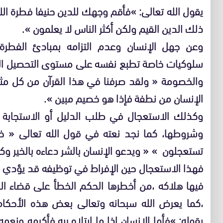
يقول الله تعالى: »فأقم وجهك للدين حنيفا فطرة الله 
ذلك الدين القيم ولكن أكثر الناس لا يعلمون ».
وعن جهل الإنسان وعدم التزامه بمبادئ الفطرة 
سلوكيات خاصة تطبع نفسه على مستوى التحصيل الم
والخصومة « ولقد صرفنا في هذا القرآن من كل مثل
الإنسان من نطفة فإذا هو خصيم مبين ».
وكذلك الاستعجال في طلب الدليل أو الاستجابة ا
وشروطها، كما نجد نعته في قول الله تعالى « خل
تستعجلون » « ويدعو الإنسان بالشر دعاءه بالخير وكا
فهذا الاستعجال حين الإفراط في توظيفه قد يؤدي با
فيها هلاكه ،من أخطرها الحكم الخطأ على قضاء ال
،كما يعرض الله سبحانه وتعالى بعض هذه الأحكام
بقوله: »فأما الإنسان إذا ما ابتلاه ربه فأكرمه ونعمه