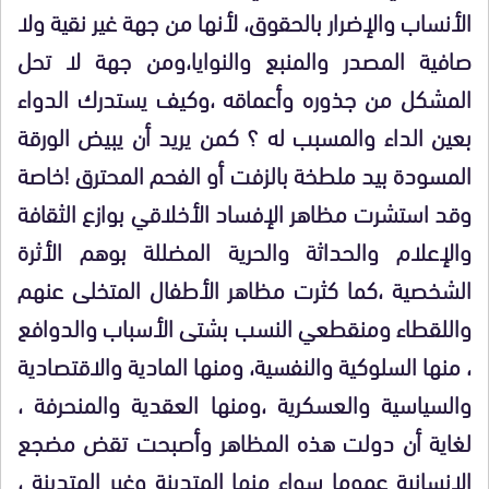
الأنساب والإضرار بالحقوق، لأنها من جهة غير نقية ولا
صافية المصدر والمنبع والنوايا،ومن جهة لا تحل
المشكل من جذوره وأعماقه ،وكيف يستدرك الدواء
بعين الداء والمسبب له ؟ كمن يريد أن يبيض الورقة
المسودة بيد ملطخة بالزفت أو الفحم المحترق !خاصة
وقد استشرت مظاهر الإفساد الأخلاقي بوازع الثقافة
والإعلام والحداثة والحرية المضللة بوهم الأثرة
الشخصية ،كما كثرت مظاهر الأطفال المتخلى عنهم
واللقطاء ومنقطعي النسب بشتى الأسباب والدوافع
، منها السلوكية والنفسية، ومنها المادية والاقتصادية
والسياسية والعسكرية ،ومنها العقدية والمنحرفة ،
لغاية أن دولت هذه المظاهر وأصبحت تقض مضجع
الإنسانية عموما سواء منها المتدينة وغير المتدينة ،