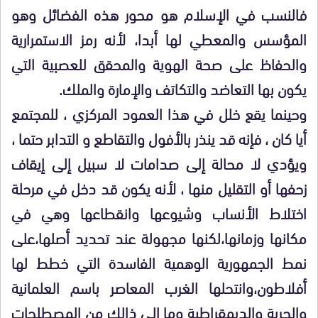
فالنسب في الإسلام هو محور هذه الفضائل وهو
المؤسس والمعطي لها أبدا، لأنه رمز الاستمرارية
والحفاظ على صحة الهوية والمحقق للعصبية التي
يكون بها التعاضد والتكاتف والإمارة والملك.
وحينما يقع خلل في هذا العمود المركزي ، للمجتمع
أيا كان ، فإنه قد ينذر بالأفول والتقاطع و التدابر حتما ،
ويؤدي لا محالة إلى صدامات لا سبيل إلى إيقاف
زحفها أو التقليل منها ، لأنه يكون قد دخل في مرحلة
اختلاط الأنساب وشيوعها وانقطاعها وهي في
مكانها وزمانها،لكنها مجهولة عند تحديد أصلها،على
نمط الجمهورية الوهمية الفاسدة التي خطط لها
أفلاطون،وانتحلها الغرب المعاصر باسم العلمانية
والحرية والديمقراطية وما إلى ذالك من المصطلحات