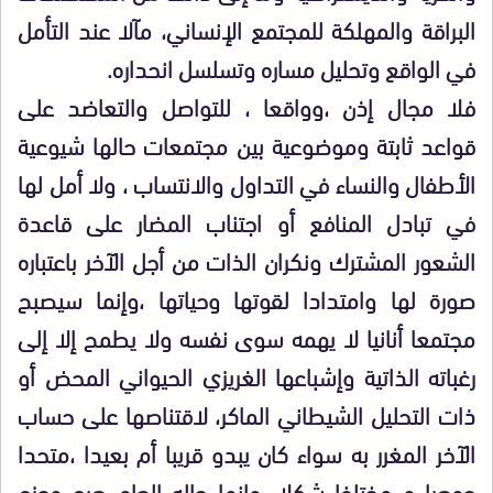
البراقة والمهلكة للمجتمع الإنساني، مآلا عند التأمل
في الواقع وتحليل مساره وتسلسل انحداره.
فلا مجال إذن ،وواقعا ، للتواصل والتعاضد على
قواعد ثابتة وموضوعية بين مجتمعات حالها شيوعية
الأطفال والنساء في التداول والانتساب ، ولا أمل لها
في تبادل المنافع أو اجتناب المضار على قاعدة
الشعور المشترك ونكران الذات من أجل الآخر باعتباره
صورة لها وامتدادا لقوتها وحياتها ،وإنما سيصبح
مجتمعا أنانيا لا يهمه سوى نفسه ولا يطمح إلا إلى
رغباته الذاتية وإشباعها الغريزي الحيواني المحض أو
ذات التحليل الشيطاني الماكر، لاقتناصها على حساب
الآخر المغرر به سواء كان يبدو قريبا أم بعيدا ،متحدا
جوهرا و مختلفا شكلا ،وإنما حاله العام هرع وجزع