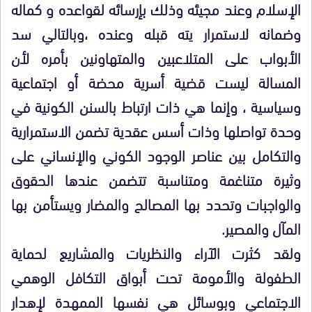
الإسلام وعند مجيئه وذلك بإرسائه لقواعده و كماله
وضمانه لاستمرار يته قبله وعنده ،وبالتالي سد
الأبواب على المتلاعبين والمتهاونين بأمره لأن
المسالة ليست قضية أسرية محضة أو اجتماعية
وسياسية ، وإنما هي ذات ارتباط بالسنن الكونية في
وحدة تواصلها وذات أسس عقدية تضمن الاستمرارية
والتكامل بين عناصر الوجود الكوني والإنساني على
وثيرة متناغمة ومتناسبة تتضمن عندها الحقوق
والواجبات وتحدد بها المصالح والمضار ويستأمن بها
المآل والمصير.
ولقد كثرت الآراء والنظريات والمشاريع لحماية
الطفولة والأمومة تحت أبواق التكافل الوهمي
الاجتماعي وبوسائل هي نفسها الممهدة لإهدار