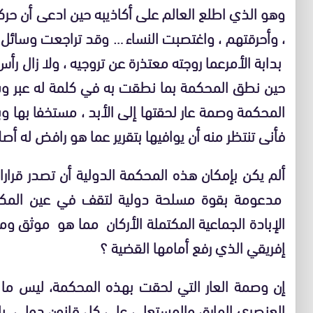
وهو الذي اطلع العالم على أكاذيبه حين ادعى أن 
، وأحرقتهم ، واغتصبت النساء … وقد تراجعت وسائل ا
بدابة الأمرعما روجته معتذرة عن تروجيه ، ولا زال ر
حين نطق المحكمة بما نطقت به في كلمة له عبر وس
المحكمة وصمة عار لحقتها إلى الأبد ، مستخفا بها وب
فأنى تنتظر منه أن يوافيها بتقرير عما هو رافض له أصل
ألم يكن بإمكان هذه المحكمة الدولية أن تصدر قرار
مدعومة بقوة مسلحة دولية لتقف في عين المكان ع
الإبادة الجماعية المكتملة الأركان مما هو موثق و
إفريقي الذي رفع أمامها القضية ؟
إن وصمة العار التي لحقت بهذه المحكمة، ليس ما
العنصري المارق والمستعلي على كل قانون دولي، بل