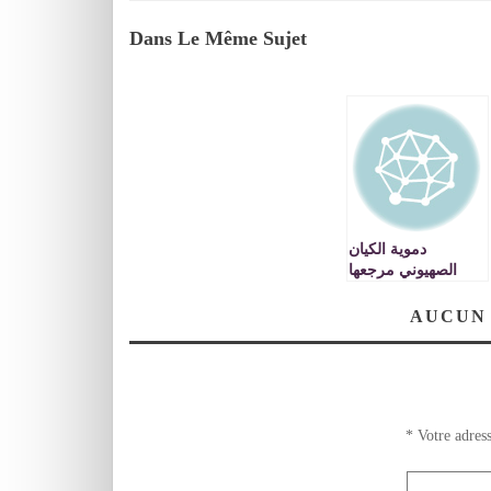
Dans Le Même Sujet
دموية الكيان
الصهيوني مرجعها
عقيدة فاسدة
محرضة على سفك
AUCUN
الدماء بشهادة كتاب
لا يأتيه باطل من بين
يديه ولا من خلفه
*
Votre adress