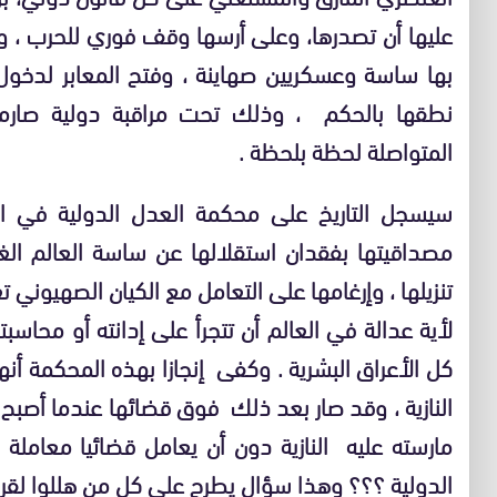
عليها أن تصدرها، وعلى أرسها وقف فوري للحرب ، ول
بها ساسة وعسكريين صهاينة ، وفتح المعابر لدخول 
نطقها بالحكم ، وذلك تحت مراقبة دولية صارمة 
المتواصلة لحظة بلحظة .
سيسجل التاريخ على محكمة العدل الدولية في ال
مصداقيتها بفقدان استقلالها عن ساسة العالم الغ
تنزيلها ، وإرغامها على التعامل مع الكيان الصهيوني ت
لأية عدالة في العالم أن تتجرأ على إدانته أو محا
كل الأعراق البشرية . وكفى إنجازا بهذه المحكمة أ
النازية ، وقد صار بعد ذلك فوق قضائها عندما أصب
مارسته عليه النازية دون أن يعامل قضائيا معاملة
الدولية ؟؟؟ وهذا سؤال يطرح على كل من هللوا لقرار