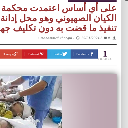
على أي أساس اعتمدت محكمة الع
الكيان الصهيوني وهو محل إدانة
تنفيذ ما قضت به دون تكليف جهة
/
mohammed chergui
/
29/01/2024
/
0
1
Google+
Pinterest
Twitter
Facebook
SHARES