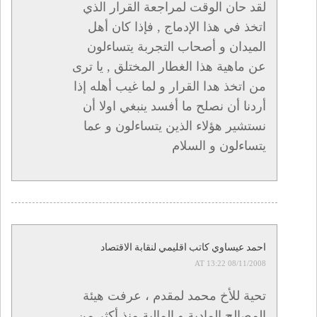
لقد حان الوقت لمراجعة القرار الذي
اتخذ في هذا الإدماج , فإذا كان أهل
الميدان و أصحاب التجربة يتساءلون
عن ماهية هذا الغطار المختلق , يا ترى
من اتخذ هدا القرار و لما غيب أهله إذا
أردنا أن نصلح ما أفسد ينبغي اولا أن
نستشير هؤلاء الذين يتساءلون و عما
يتساءلون و السلام
احمد عيساوي كاتب اقليمي لنقابة الاقتصاد
08/11/2008 AT 13:22
تحية للأخ محمد لمقدم ، عرفت هيئة
المصالح المادية و المالية منذ أكثر من