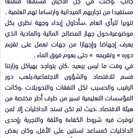
جانب ،وكنت في جل الأحيان مستمعا متمتعا
مستفيدا من تجاربهم الميدانية وارتساما تهم العلمية .
تنويرا للرأي العام ،سأحاول إبداء وجهة نظري بكل
موضوعية،حول جهاز المصالح المالية والمادية الذي
يعرف إجهاضا وإجهازا من جهات تعمل على تقزيم
دوره » وتقريمه » حتى يعوم فوق الماء .
في وقت ما ليس ببعيد ،كان يتواجد بهياكل وزارتنا
قسم للاقتصاد والشؤون الاجتماعية،يلعب دور
الرقيب والحسيب لكل النفقات والتحويلات ،وكانت
المؤسسات التعليمية تسير من طرف أطر مختصة من
هيئة الاقتصاد ،حيث لم تكن تسند الداخليات إلا لمن
توفرت فيه شروط الكفاءة والثقة والتجربة بإحدى
الداخليات كمساعد لسنتين على الأقل، وكان بعض