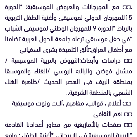
.◘◘ مع المهرجانات والعروض الموسيقية: *الدورة
15للمهرجان الدولي لموسيقى وأغنية الطفل التربوية
بالرباط *الدورة 9 للمهرجان الوطني لموسيقى الشباب
*في حفل موسيقي ترعاه جامعة الدول العربية تضامنا
مع أطفال العراق:تألق التلميذة بشرى السفياني
◘◘ دراسات وأبحاث:النهوض بالتربية الموسيقية /
ميشيل فوكين والباليه الروسي /الغناء والموسيقا
بمنطقة الريف في العصر الحديث /ظاهرة الغناء
الشعبي بالمنطقة الشرقية..
◘◘ أعلام ، قوالب، مفاهيم ،آلات ونوت موسيقية
◘◘ نغم الثقافي
◘◘ صفحات بالأمازيغية من محاور أعدادنا القادمة
*التربية الموسيقية في الابتدائي *أغنية الطفل : واقع