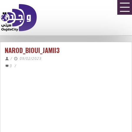
NAROD_BIOUI_JAMII3
/
09/02/2023
0
/