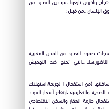
تجاج وآخرون تابعوا ،مرددين العديد من
وق الإنسان…من قبيل :
،سجلت صمود العديد من المدن المغربية
الناضور،سلا….التي تحتج ضد التهميش
اكنتها (من استفحال ا لجريمة،استهلاك
لصحية والتعليمية ،ارتفاع أسعار المواد
ستفحال حازمة العقار والسكن الاقتصادي
اضي لفائدة مؤسسات استثمارية خاصة….)ما