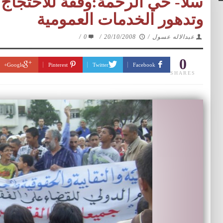
سلا- حي الرحمة:وقفة للاحتجاج 
وتدهور الخدمات العمومية
عبدالاله عسول
/
20/10/2008
/
0
/
0
Google+
Pinterest
Twitter
Facebook
SHARES