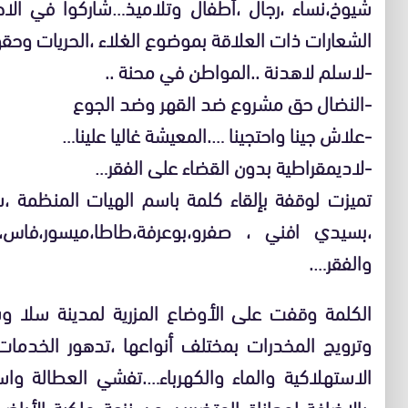
شيوخ،نساء ،رجال ،أطفال وتلاميذ…شاركوا في الاح
الشعارات ذات العلاقة بموضوع الغلاء ،الحريات وحق
-لاسلم لاهدنة ..المواطن في محنة ..
-النضال حق مشروع ضد القهر وضد الجوع
-علاش جينا واحتجينا ….المعيشة غاليا علينا…
-لاديمقراطية بدون القضاء على الفقر…
تميزت لوقفة بإلقاء كلمة باسم الهيات المنظمة 
،بسيدي افني ، صفرو،بوعرفة،طاطا،ميسور،فاس،
والفقر….
الكلمة وقفت على الأوضاع المزرية لمدينة سلا وس
وترويج المخدرات بمختلف أنواعها ،تدهور الخدمات ا
الاستهلاكية والماء والكهرباء….تفشي العطالة وا
،بالإضافة لمعاناة المتضررين من نزعة ملكية الأر