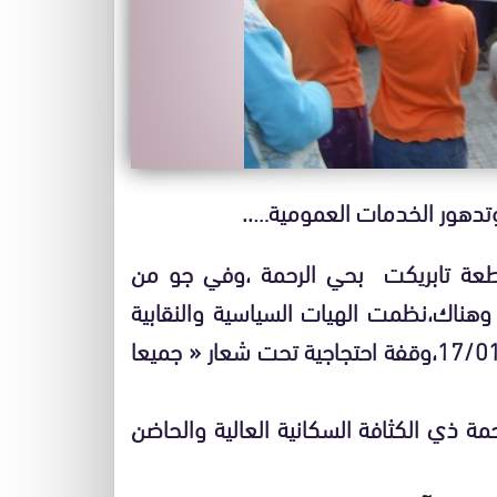
تدهور الخدمات العمومية…..
قاطعة تابريكت بحي الرحمة ،وفي جو من
ا وهناك،نظمت الهيات السياسية والنقابية
والجمعوية الديمقراطية واليسارية ،يوم الجمعة 17/01/08،وقفة احتجاجية تحت شعار « جميعا
 ذي الكثافة السكانية العالية والحاضن