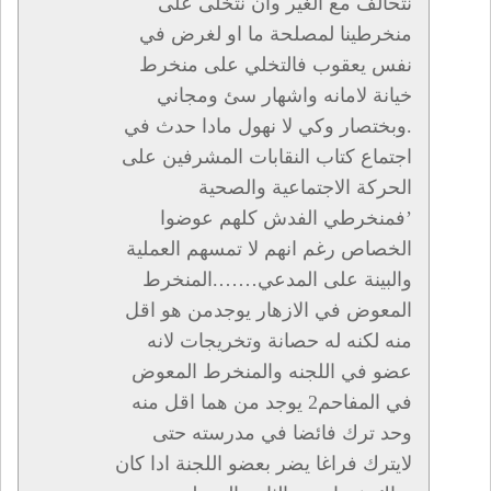
نتحالف مع الغير وان نتخلى على
منخرطينا لمصلحة ما او لغرض في
نفس يعقوب فالتخلي على منخرط
خيانة لامانه واشهار سئ ومجاني
.وبختصار وكي لا نهول مادا حدث في
اجتماع كتاب النقابات المشرفين على
الحركة الاجتماعية والصحية
’فمنخرطي الفدش كلهم عوضوا
الخصاص رغم انهم لا تمسهم العملية
والبينة على المدعي…….المنخرط
المعوض في الازهار يوجدمن هو اقل
منه لكنه له حصانة وتخريجات لانه
عضو في اللجنه والمنخرط المعوض
في المفاحم2 يوجد من هما اقل منه
وحد ترك فائضا في مدرسته حتى
لايترك فراغا يضر بعضو اللجنة ادا كان