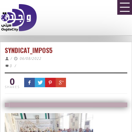
SYNDICAT_IMPOS5
/
06/08/2022
0
/
0
SHARES