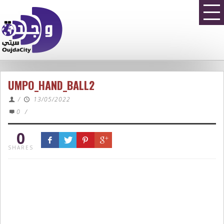
UMPO_HAND_BALL2
/
13/05/2022
0
/
0
SHARES