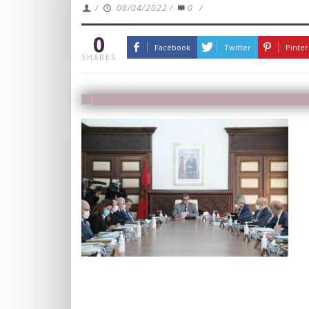
/
08/04/2022
/
0
/
0
Facebook
Twitter
Pinter
SHARES