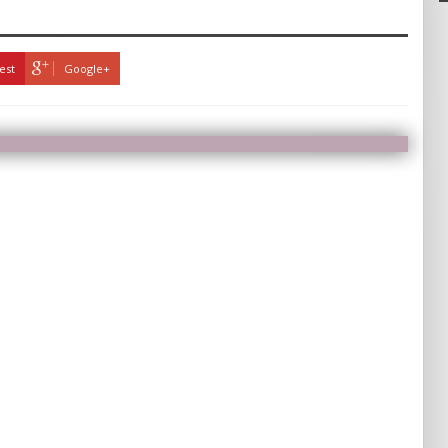
est
Google+