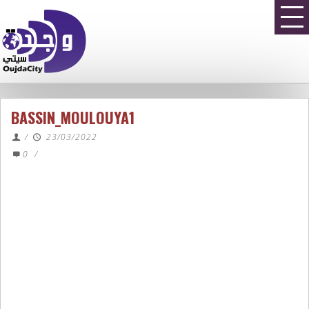
BASSIN_MOULOUYA1
/
23/03/2022
0
/