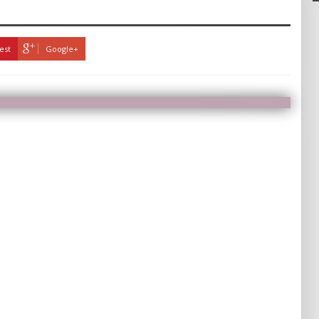
est
Google+