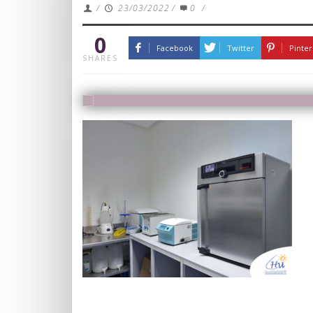
/
23/03/2022
/
0
/
0
Facebook
Twitter
Pinter
SHARES