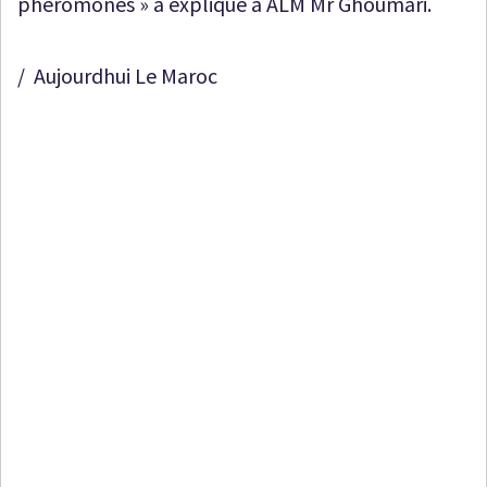
phéromones » a expliqué à ALM Mr Ghoumari.
/ Aujourdhui Le Maroc