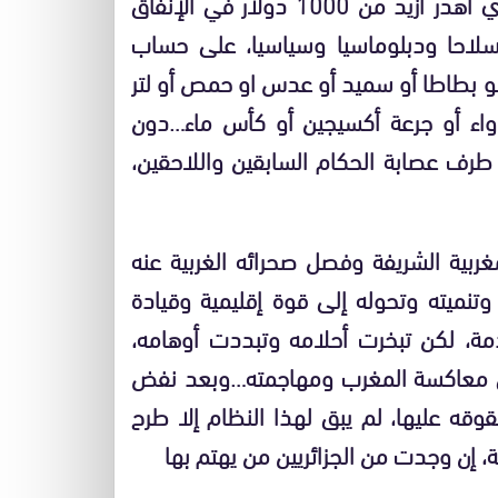
بوليساريو، واستوعب العالم دوافع هذا النظام الذي أهدر أزيد من 1000 دولار في الإنفاق
وسلاحا ودبلوماسيا وسياسيا، على حساب
لو بطاطا أو سميد أو عدس او حمص أو لتر
اء أو جرعة أكسيجين أو كأس ماء…دون
 طرف عصابة الحكام السابقين واللاحقين،
غربية الشريفة وفصل صحرائه الغربية عنه
وتنميته وتحوله إلى قوة إقليمية وقيادة
متقدمة، لكن تبخرت أحلامه وتبددت أوهامه،
ي معاكسة المغرب ومهاجمته…وبعد نفض
قوقه عليها، لم يبق لهذا النظام إلا طرح
ة، إن وجدت من الجزائريين من يهتم بها