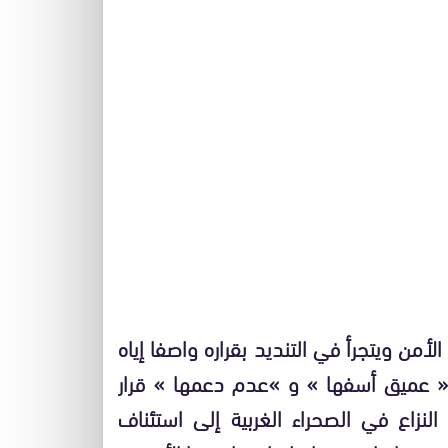
ن ويتجرأ في التنديد بقراره واصفا إياه
ن « عميق أسفها » و »عدم دعمها » قرار
نزاع في الصحراء الغربية إلى استئناف