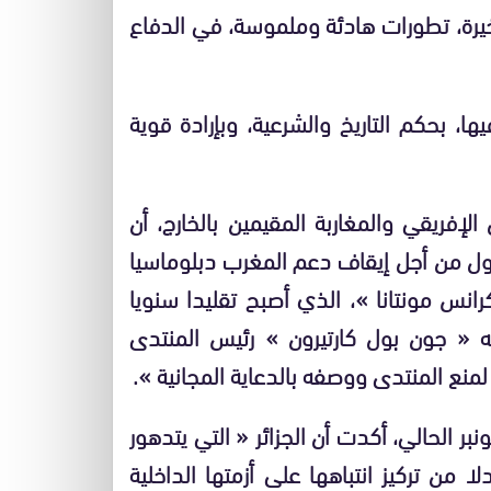
خيرة، تطورات هادئة وملموسة، في الدفاع
ها، بحكم التاريخ والشرعية، وبإرادة قوية
لإفريقي والمغاربة المقيمين بالخارج، أن
ول من أجل إيقاف دعم المغرب دبلوماسيا
نس مونتانا »، الذي أصبح تقليدا سنويا
يه « جون بول كارتيرون » رئيس المنتدى
منع المنتدى ووصفه بالدعاية المجانية ».
يفة الإيطالية « لاريبوبليكا »، في عددها ل10 نونبر الحالي، أكدت أن الجزائر « التي يتدهور
من تركيز انتباهها على أزمتها الداخلية