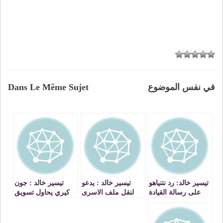
في نفس الموضوع
Dans Le Même Sujet
تيسير خالد: رد نتنياهو
تيسير خالد : يدعو
تيسير خالد : جون
على رسالة القيادة
لنقل ملف الاسرى
كيري يحاول تسويق
الفلسطينية جاء
المضربين عن
» اتفاق إطار »
سريعا ولم يتأخر
الطعام الى مجلس
غامض وغير بناء في
الأمن
جولته الجديدة