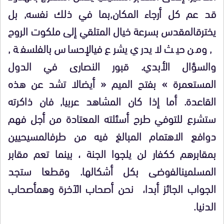
قد عم كل أرجاء المكان,بما في ذلك نفسه, بل
يخترقالمقدس بسرعة خيال المتلقي إلى ملكوت الروح
, ومن حيث لا يدري يشرع فيالإحساس بالفلسفة ,
والسؤال الأبدي. قبور النصارى في الدول
المستعمرة » بفتح الميم « أيضالا تشد عن هذه
القاعدة. أما إذا كان المشاهد عربيا, فان ذاكرته
ستشرع للتوفي طرح أسئلته المعتادة من أجل فهم
دوافع الاهتمام المبالغ فيه من طرفالمسيحيين
بمقابرهم ككفار لن يلجوا الجنة ، بينما تعم مقابر
المسلمينالفوضى بكل أشكالها. وقطعا ستجد
الجواب الجائز أبدا، نحن أصحاب الآخرة وهمأصحاب
الدنيا.