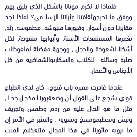
فلماذا لا نكرم موتانا بالشكل الذي يليق بهم
ووفق ما تدبجهثقافتنا وثراتنا الإسلامي؟ لماذا نجد
مقابرنا دون أسوار, وقبورها منبوشة, مطموسة, رثة,
تغمرها المستنقعات الأسنة, وأبوابها مفتوحة, لكل
أشكالالشعوذة والدجل , ووجهة مفضلة لملفوظات
صلبة وسائلة للكلاب والسكارىوالشماكرية من كل
الأجناس والأعمار.
عندما غادرت مقبرة باب فتوح، كان لدي انطباع
قوي يشجع على القول أن وضعقبورنا مخجل جدا ,
مثل ما هو الحال عليه من ردم وطمس وتجريف
ونبش وتحطيمومسخ وتشويه , والمثير في الأمر إن
ما يرويه ماثورنا في هذا المجال منتعظيم الميت