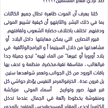
كلنا يعرف أن الموت ظاهرة تطال جميع الكائنات
بما في ذلك البشر. والثابتهو أن كيفية تشييع الموتى
ودفنهم تختلف باختلاف حضارة الشعوب وثقافتهم.
قبور النصارى التي يمكن معاينتها داخل البلاد أو
مشاهدتها من خلال السينيما أ و البرامجالوثائقية في
بلاد أوروبا أو غيرها” من الماء لهيه” تبدو جميلة جدا
فيالغالب ، متناسقة نقية،مخضرة, منظمة و تحف بها
باقات الورود من كل الجوانب.وتعمر شواهدها سنين
بل قرون عدة . الخزفوالمرمر النفيس يؤطر حواشي كل
قبر فيها. صور وتواريخ أسماء الموتى مزركشة
ومنقوشة بخطوط رائعة في الجمال. عندما تدخل
الكاميرا إحدى المقابر المسيحيةيحس المتفرج بالهدوء