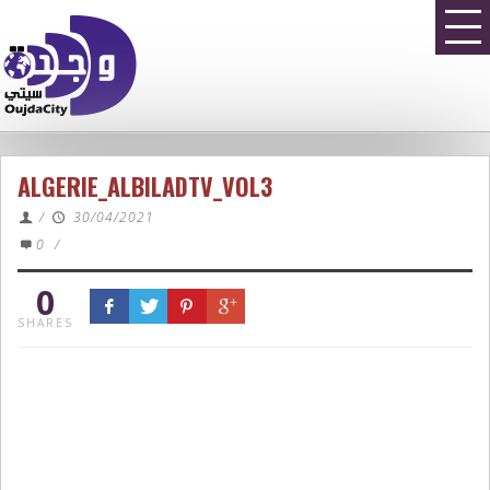
ALGERIE_ALBILADTV_VOL3
/
30/04/2021
0
/
0
SHARES