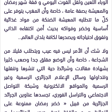
الوباء اللعين وثقل القوت اليومي و قفة شهر رمضان
والمعيشة بصفة عامة ، خاصة وأن المغرب يتوفر على
كلّ ما تتطلبه المعيشة الضنكة من مواد غذائية
أساسية وخضر وفواكه بحيث أمن اكتقاءه الذاتي
وتفوق احتياجاته ويصدرها لكافة بلدان العالم…
ولا شك أن الأمر ليس فيه عيب ويتطلب قليلا من
الشجاعة ، خاصة وأن الوضع مقلق جدا وصعب كثيرا
بشهادة مقالات وشرائط حية التي تنشرها وتنقلها
وتتداولها وسائل الإعلام الجزائري الرسمية وغير
الرسمية والمواقع الالكترونية وشبكة التواصل
الاجتماعي والتراسل الفوري، تجسدها عناوين الجرائد
الجزائرية من قبيل « خضر رمضان ممنوعة على
الزوالية » و »القفة تحرق جيوب الجزائريين! »