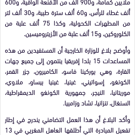
ملايين كمامة، و900 ألف من الأقنعة الواقية، و600
ألف غطاء للرأس، و60 ألف سترة طبية، و30 ألف لتر
من المطهرات الكحولية، وكذا 75 ألف علبة من
الكلوروكين، و15 ألف علبة من الأزيتروميسين.
وأوضح بلاغ للوزارة الخارجية أن المستفيدين من هذه
المساعدات 15 بلدا إفريقيا ينتمون إلى جميع جهات
القارة، وهي بوركينا فاسو، الكاميرون، جزر القمر،
الكونغو، إسواتيني، غينيا، غينيا بيساو، ملاوي،
موريتانيا، النيجر، جمهورية الكونغو الديمقراطية،
السنغال، تنزانيا، تشاد وزامبيا.
وأكد البلاغ أن هذا العمل التضامني يندرج في إطار
تفعيل المبادرة التي أطلقها العاهل المغربي في 13