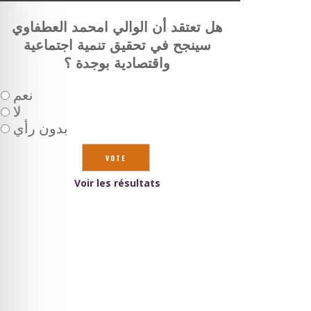
هل تعتقد أن الوالي امحمد العطفاوي
سينجح في تحقيق تنمية اجتماعية
واقتصادية بوجدة ؟
نعم
لا
بدون رأي
Voir les résultats