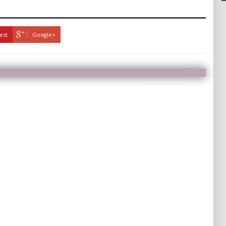
est
Google+