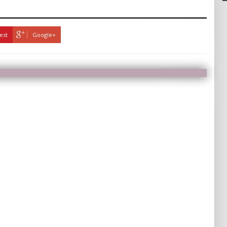
est
Google+