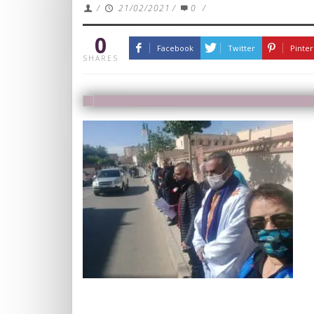
/
21/02/2021
/
0
/
0
Facebook
Twitter
Pinter
SHARES