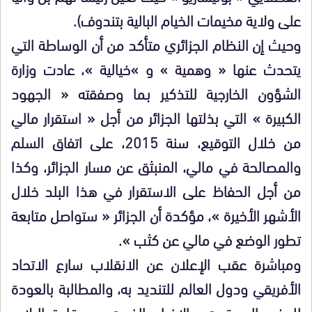
على ولاية مخيمات الخيام البالية بتندوف).
وحيث إن النظام الجزائري متأكد من أن الوساطة التي
يتحدث عنها « وهمية » و »خيالية »، عادت وزارة
الشؤون الخارجية للتذكير بـما وصفقته « الجهود
الكبيرة » التي بذلتها الجزائر من أجل « استقرار مالي
من خلال التوقيع، سنة 2015، على اتفاق السلم
والمصالحة في مالي، المنبثق عن مسار الجزائر، وكذا
من أجل الحفاظ على الاستقرار في هذا البلد خلال
الأشهر الأخيرة »، مؤكدة أن الجزائر « ستواصل متابعة
تطور الوضع في مالي عن كثب ».
ومباشرة عقب الإعلان عن الانقلاب سارع الاتحاد
الأفريقي ودول العالم للتنديد به، والمطالبة بالعودة
للوضع الدستوري والإفراج الفوري عن قادة البلاد،