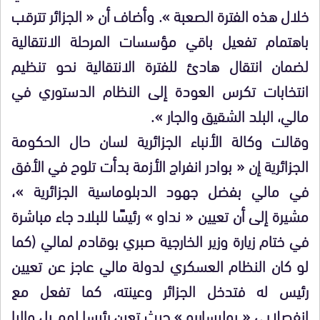
خلال هذه الفترة الصعبة ». وأضاف أن « الجزائر تترقب
باهتمام تفعيل باقي مؤسسات المرحلة الانتقالية
لضمان انتقال هادئ للفترة الانتقالية نحو تنظيم
انتخابات تكرس العودة إلى النظام الدستوري في
مالي، البلد الشقيق والجار ».
وقالت وكالة الأنباء الجزائرية لسان حال الحكومة
الجزائرية إن « بوادر انفراج الأزمة بدأت تلوح في الأفق
في مالي بفضل جهود الدبلوماسية الجزائرية »،
مشيرة إلى أن تعيين « نداو » رئيسًا للبلاد جاء مباشرة
في ختام زيارة وزير الخارجية صبري بوقادم لمالي (كما
لو كان النظام العسكري لدولة مالي عاجز عن تعيين
رئيس له فتدخل الجزائر وعينته، كما تفعل مع
انفصلايي « بوليساريو » حيث تعين رئيسا لهم بل واليا