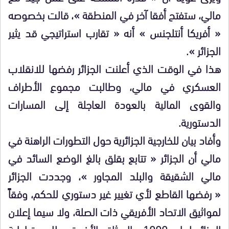
مالي، ستفتح أفقا آخر في المنطقة »، قالت بخصوصه
« أفريكا أنتلجنس » أنه « تقارب استراتيجي قد يثير
الجزائر ».
هذا في الوقت الذي أعلنت الجزائر رفضها للانقلاب
العسكري في مالي، وطالبت مجموع الأطراف
والقوى المالية بالعودة العاجلة إلى المسارات
الدستورية.
وأفاد بيان للخارجية الجزائرية حول التطورات الراهنة في
مالي أن الجزائر « تتابع بقلق بالغ الوضع السائد في
مالي الشقيقة والبلد المجاور »، وجددت الجزائر
« رفضها القاطع لأي تغيير غير دستوري للحكم، وفقاً
لمواثيق الاتحاد الأفريقي ذات الصلة، ولا سيما إعلان
الجزائر لعام 1999 والميثاق الأفريقي للديمقراطية