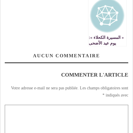
الجزائري السعداني،
من يشكره، يدعي أن
وأسطول البواخر
الكاتب الجزائري
له أحسن منظومة
الجزائرية ينقل
الشهير بوجدرة يؤكد
في المغرب العربي
الكوكايين والحشيش
على مغربية الصحراء
وإفريقيا رغم الأرقام
« Et ça tout le
المرعبة
monde le sait «
« المسيرة الكحلاء »:
يوم عيد الأضحى
الذكرى 45
المشؤومة لطرد
AUCUN COMMENTAIRE
والترحيل التعسفي ل
45 ألف أسرة مغربية
من الجزائر
COMMENTER L'ARTICLE
Votre adresse e-mail ne sera pas publiée.
Les champs obligatoires sont
*
indiqués avec