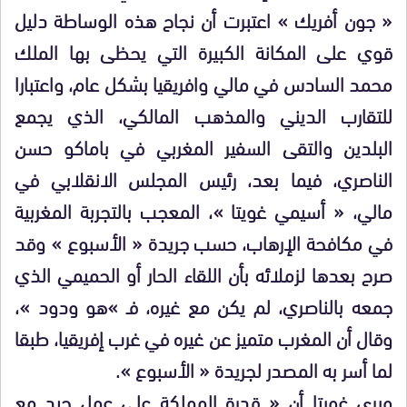
« جون أفريك » اعتبرت أن نجاح هذه الوساطة دليل
قوي على المكانة الكبيرة التي يحظى بها الملك
محمد السادس في مالي وافريقيا بشكل عام، واعتبارا
للتقارب الديني والمذهب المالكي، الذي يجمع
البلدين والتقى السفير المغربي في باماكو حسن
الناصري، فيما بعد، رئيس المجلس الانقلابي في
مالي، « أسيمي غويتا »، المعجب بالتجربة المغربية
في مكافحة الإرهاب، حسب جريدة « الأسبوع » وقد
صرح بعدها لزملائه بأن اللقاء الحار أو الحميمي الذي
جمعه بالناصري، لم يكن مع غيره، فـ »هو ودود »،
وقال أن المغرب متميز عن غيره في غرب إفريقيا، طبقا
لما أسر به المصدر لجريدة « الأسبوع ».
ويرى غويتا أن « قدرة المملكة على عمل جيد مع