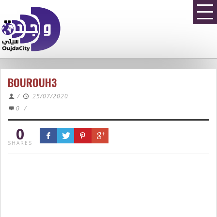
BOUROUH3
/
25/07/2020
0
/
0
SHARES