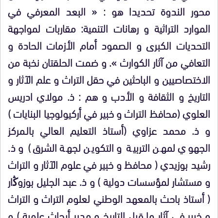
محور الندوة تحديدا هو : « البعد المعرفي في
الموارد التراثية و رهانات التنمية: مقاربات لمواجهة
التحديات الكبرى و الصمود أمام الأزمات الحادة و
التعافي من آثار الكوارث ». و ضمت الحلقتان نخبة من
الاختصاصيين و الباحثين في حقل التراث و علم الآثار و
التاريخ و الثقافة و الأدب و هم : ذ. مولاي ادريس
العلوي (محافظ التراث و خبير في أركيولوجيا البنايات )
و ذ. محمد عزاوي (أستاذ التعليم العالي بالـمركز
الجهوي لمهن التربية و التكوين لجهة الشرق) و ذ.
رشيد بوزيدي ( محافظ و خبير في علوم الآثار و التراث
و مستشار لمؤسسات دولية ) و ذ. عبد الجليل بوزوﯕار
( أستاذ باحث بالمعهد الوطني لعلوم التراث و التراث
و خبير في آثار ما قبل التاريخ و مدير أبحاث علمية ) و