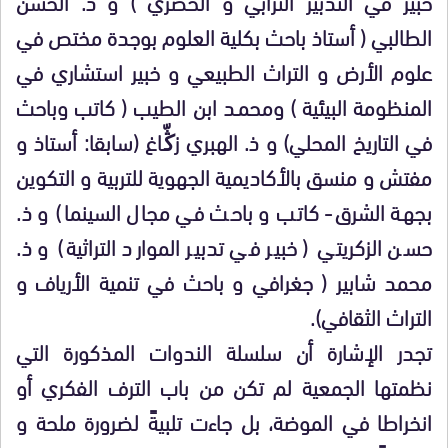
خبير في التدبير الترابي و الحضري ) و ذ. الحسن
الطالبي ( أستاذ باحث بكلية العلوم بوجدة مختص في
علوم الأرض و التراث الطبيعي و خبير استشاري في
المنظومة البيئية ) ومحمـد ابن الطيب ( كاتب وباحث
في التاريخ المحلي) و ذ. الهبري زﯕّـاغ (سابقا: أستاذ و
مفتش و منسق بالأكاديمية الجهوية للتربية و التكوين
بجهة الشرق- كاتب و باحث في مجال السينما) و ذ.
حسن الزكريتي ( خبير في تدبير الموارد التراثية) و ذ.
محمد شابير ( جغرافي و باحث في تنمية الأرياف و
التراث الثقافي).
تجدر الإشارة أن سلسلة الندوات المذكورة التي
نظمتها الجمعية لم تكن من باب الترف الفكري أو
انخراطا في الموضة، بل جاءت تلبيةً لضرورة ملحة و