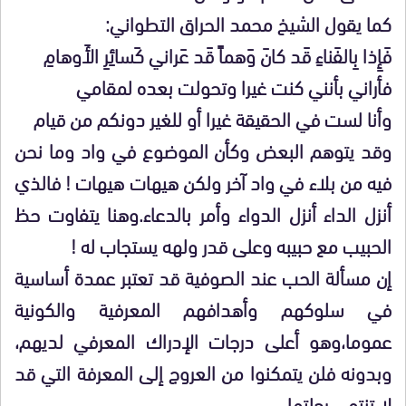
كما يقول الشيخ محمد الحراق التطواني:
فَإِذا بِالفَناءِ قَد كانَ وَهماً قَد عَراني كَسائِرِ الأَوهامِ
فأراني بأنني كنت غيرا وتحولت بعده لمقامي
وأنا لست في الحقيقة غيرا أو للغير دونكم من قيام
وقد يتوهم البعض وكأن الموضوع في واد وما نحن
فيه من بلاء في واد آخر ولكن هيهات هيهات ! فالذي
أنزل الداء أنزل الدواء وأمر بالدعاء.وهنا يتفاوت حظ
الحبيب مع حبيبه وعلى قدر ولهه يستجاب له !
إن مسألة الحب عند الصوفية قد تعتبر عمدة أساسية
في سلوكهم وأهدافهم المعرفية والكونية
عموما،وهو أعلى درجات الإدراك المعرفي لديهم،
وبدونه فلن يتمكنوا من العروج إلى المعرفة التي قد
لا تنتهي رحلتها.