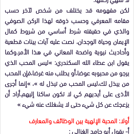
لكن مفهومه قد يختلف من شخص لآخر حسب
مقامه المعرفي وحسب ذوقه لهذا الركن الصوفي
والذي في حقيقته شرط أساسي من شروط كمال
الإيمان وحياة الوجدان، نصت عليه آيات بينات قطعية
وأحاديث نبوية واضحة المعاني في هذا الأمر.وكما
يقول ابن عطاء الله السكندري: »ليس المحب الذي
يرجو من محبوبه عوضا،أو يطلب منه غرضا،فإن المحب
من يبذل لك،ليس المحب من تبذل له »، »إنما أجرى
الأذى على أيديهم كي لا تكون ساكنا إليهم،أراد أن
يزعجك عن كل شيء حتى لا يشغلك عنه شيء »
أولا: المحبة الإلهية بين الوظائف والمعارف
أ- يقول أبو حامد الغزالي :