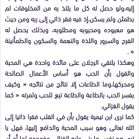
إليه،ولو حصل له كل ما يلتذ به من المخلوقات لم
يطمئن ولم يسكن،إذ فيه فقر ذاتي إلى ربه ومن حيث
هو معبوده ومحبوبه ومطلوبه، وبذلك يحصل له
الفرح والسرور واللذة والنعمة والسكون والطمأنينة
« .
وهكذا يلتقي الرجلان على مائدة واحدة هي المحبة
والقول بأن الحب هو أساس الأعمال الصالحة
ومحركها،وما الطاعات إلا نتائج من نتائجه « وكيف
يفسر الحب بالطاعة والطاعة تبع للحب وثمرته « كما
يقول الغزالي.
كما نرى ابن تيمية يقول بأن في القلب فقرا ذاتيا إلى
الله تعالى وهو سبب المحبة والدافع إليها، فهل يا
ترى هو نفس ما بنى عليه الغزالي مفهومه لها أم أن