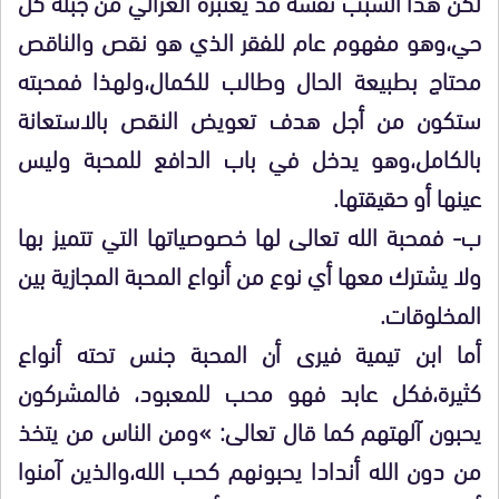
لكن هذا السبب نفسه قد يعتبره الغزالي من جبلة كل
حي،وهو مفهوم عام للفقر الذي هو نقص والناقص
محتاج بطبيعة الحال وطالب للكمال،ولهذا فمحبته
ستكون من أجل هدف تعويض النقص بالاستعانة
بالكامل،وهو يدخل في باب الدافع للمحبة وليس
عينها أو حقيقتها.
ب- فمحبة الله تعالى لها خصوصياتها التي تتميز بها
ولا يشترك معها أي نوع من أنواع المحبة المجازية بين
المخلوقات.
أما ابن تيمية فيرى أن المحبة جنس تحته أنواع
كثيرة،فكل عابد فهو محب للمعبود، فالمشركون
يحبون آلهتهم كما قال تعالى: »ومن الناس من يتخذ
من دون الله أندادا يحبونهم كحب الله،والذين آمنوا