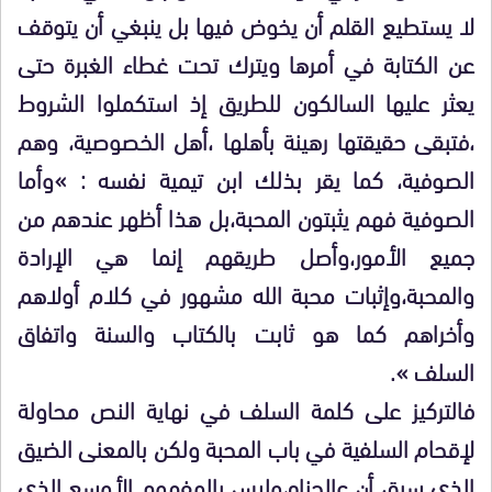
لا يستطيع القلم أن يخوض فيها بل ينبغي أن يتوقف
عن الكتابة في أمرها ويترك تحت غطاء الغبرة حتى
يعثر عليها السالكون للطريق إذ استكملوا الشروط
،فتبقى حقيقتها رهينة بأهلها ،أهل الخصوصية، وهم
الصوفية، كما يقر بذلك ابن تيمية نفسه : »وأما
الصوفية فهم يثبتون المحبة،بل هذا أظهر عندهم من
جميع الأمور،وأصل طريقهم إنما هي الإرادة
والمحبة،وإثبات محبة الله مشهور في كلام أولاهم
وأخراهم كما هو ثابت بالكتاب والسنة واتفاق
السلف ».
فالتركيز على كلمة السلف في نهاية النص محاولة
لإقحام السلفية في باب المحبة ولكن بالمعنى الضيق
الذي سبق أن عالجناه،وليس بالمفهوم الأوسع الذي