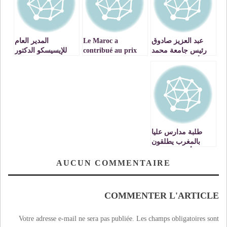
عبد العزيز صادوق
Le Maroc a
المدير العام
رئيس جامعة محمد
contribué au prix
للإيسيسكو الدكتور
الأول بوجدة يهنيء
Nobel de physique
تويجري عبد العزيز
صاحب الجلالة بالسنة
de cette année
بن عثمان يشارك
الميلادية الجديدة
في تدشين مركز
جامعي للغات
والتواصل VIDEO
طلبة مدارس عليا
بالمغرب يطلقون
« أسبوع الغضب
AUCUN COMMENTAIRE
COMMENTER L'ARTICLE
Votre adresse e-mail ne sera pas publiée.
Les champs obligatoires sont