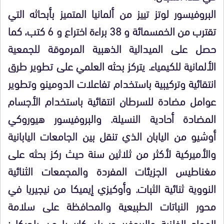
البروفيسور لوتز تييز من ألمانيا المتميز بأبحاثه التي
تقترب من الخمسمائة و 38 براءة اختراع و 6 كتب، كما
حصل على الميدالية الذهبية المرموقة للجمعية
الألمانية للكيمياء. يتركز بحثه العلمي على تطوير طرق
انتقائية وتركيبية باستخدام تفاعلات الدومينو وتطوير
عوامل مضادة للسرطان انتقائية باستخدام الأجسام
المضادة أحادية النسيلة. والبروفيسور هيوروكي
أوشيو من اليابان الذي تنقل بين الجامعات اليابانية
والأميركية لأكثر من ثلاثين سنة حيث ركز بحثه على
مغناطيس الجزيئات المفردة والمجمعات الثنائية
النووية ثنائية الثبات. وأوكيزي إيميكا من نيجيريا في
محور النباتات الطبيعية والمحافظة على سلامة
المواد الفلزية والبروفيسور يان كارسيا من بلجيكا :