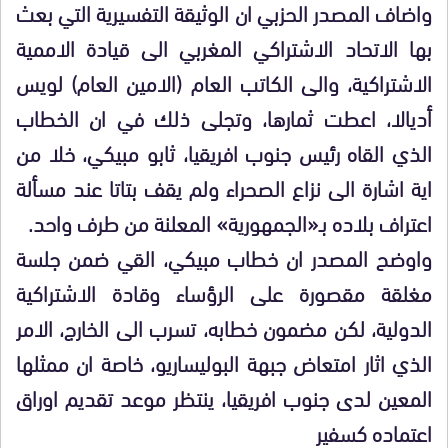
واضاف المصدر الحزبي ان الوثيقة التفسيرية التي بعث
بها الاتحاد الاشتراكي المغربي الى قيادة الاممية
الاشتراكية، والى الكاتب العام (الامين العام) لويس
أديالا، اعطت ثمارها، وتجلى ذلك في ان الخطاب
الذي القاه رئيس جنوب افريقيا، ثابو مبيكي، خلا من
اية اشارة الى نزاع الصحراء ولم يقف بتاتا عند مسألة
اعتراف بلاده بـ«الجمهورية» المعلنة من طرف واحد.
واوضح المصدر ان خطاب مبيكي، القي ضمن جلسة
مغلقة مقصورة على الرؤساء وقادة الاشتراكية
الدولية، لكن مضمون خطابه، تسرب الى الخارج، الامر
الذي اثار امتعاض جبهة البوليساريو، خاصة ان ممثلها
المعين لدى جنوب افريقيا، ينتظر موعد تقديم اوراق
اعتماده كسفير