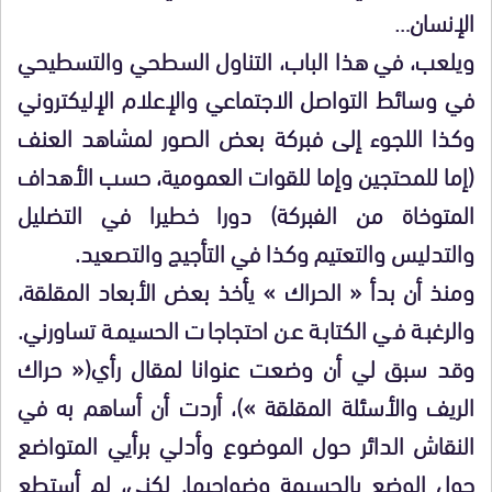
الإنسان…
ويلعب، في هذا الباب، التناول السطحي والتسطيحي
في وسائط التواصل الاجتماعي والإعلام الإليكتروني
وكذا اللجوء إلى فبركة بعض الصور لمشاهد العنف
(إما للمحتجين وإما للقوات العمومية، حسب الأهداف
المتوخاة من الفبركة) دورا خطيرا في التضليل
والتدليس والتعتيم وكذا في التأجيج والتصعيد.
ومنذ أن بدأ « الحراك » يأخذ بعض الأبعاد المقلقة،
والرغبة في الكتابة عن احتجاجات الحسيمة تساورني.
وقد سبق لي أن وضعت عنوانا لمقال رأي(« حراك
الريف والأسئلة المقلقة »)، أردت أن أساهم به في
النقاش الدائر حول الموضوع وأدلي برأيي المتواضع
حول الوضع بالحسيمة وضواحيها. لكني، لم أستطع