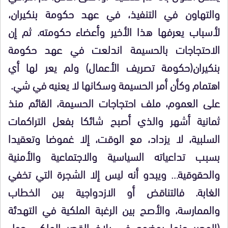
والتهاون في التنفيذ، في عهد حكومة بنكيران،
لأسباب يعرفها هذا الأخير وأعضاء حكومته. ثم إن
الاحتجاجات بالحسيمة اندلعت في عهد حكومة
بنكيران(حكومة تصريف الأعمال) ولم يعر لها أي
اهتمام وكأن أمر الحسيمة وسكانها لا يعنيه في شي.
على العموم، ملف احتجاجات الحسيمة، القائم منذ
ثمانية أشهر والذي أصبح شائكا بفعل التراكمات
السلبية، لا يزداد، مع الوقت، إلا غموضا وتعقيدا
بسبب تداعياته السياسية والاجتماعية والأمنية
والحقوقية… ويبدو أنه ليس إلا الشجرة التي تخفي
الغابة. فالتناقض أو الازدواجية بين الخطاب
والممارسة، والأصح بين الرغبة الملكية في التهدئة
(المعبر عنها بوضوح في بلاغ القصر الملكي حول