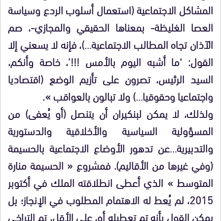
المشاكل الاجتماعية (استعمال أسلوب الردع وسياسة
العصا الغليظة- بمعناها الحقيقي والمجازي-، صم
الآذان تجاه المطالب الاجتماعية…)، فإنه لا يسعني إلا
القول: ‘ما أشبه اليوم بالأمس !!!’، خاصة وأنكم،
السيد الرئيس، تصرون على تأزيم الوضع (اقتصاديا
واجتماعيا وحقوقيا…) ولا تبالون بالعواقب ».
ولذلك، لا يمكن لبنكيران أن يتنصل (أو يُعفى) من
المسؤولية السياسية والأخلاقية والدستورية
والتدبيرية…عن تدهور الأوضاع الاجتماعية بالحسيمة
(وفي غيرها من الأقاليم). فمشروع « الحسيمة منارة
المتوسط » الذي أعطى انطلاقته الملك في أكتوبر
2015، لم يُعط له الاهتمام المطلوب في الإنجاز؛ بل
يمكن القول بأنه تم تعطيله أو، على الأقل، تم التراخي