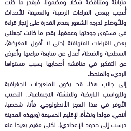
متباينة ومتناقضة شكلا ومضمونا. فبقدر ما كنت
أُعجب ببعض القراءات الرصينة والعميقة للأحداث
وللأوضاع لدرجة الشعور بعدم القدرة على إنجاز قراءة
في مستوى جودتها وعمقها، بقدر ما كانت تجعلني
بعض القراءات المتهافتة (حتى لا أقول المغرضة)،
السطحية والضحلة، أعدل عن متابعة قراءتها وأعرض
عن التفكير في مناقشة أصحابها بسبب مستواها
الرديء والمنحط.
إلى جانب هذا، قد يكون للمنعرجات الجغرافية
وللرواسب التاريخية وللتنشئة الاجتماعية… النصيب
الأوفر في هذا العجز الأنطولوجي. فأنا، شخصيا،
أنتمي، مولدا ونشأة، لإقليم الحسيمة (وبهذه المدينة
درست إلى حدود الإعدادي). لكني مقيم بعيدا عنه