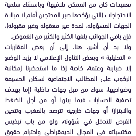
تعقيدات كان من الممكن تلافيها) وباستثناء سلمية
الاحتجاجات (التي يؤكدها صبر المحتجين أمام لا مبالاة
الجهات المسؤولة، لمدة عير معقولة وغير مقبولة)،
فإن باقي الجوانب يلفها الكثير والكثير من الغموض.
ولا بد أن أشير، هنا، إلى أن بعض المقاربات
« التحليلية » وبعض التناول الإعلامي لا يزيد الوضع
إلا ضبابية وعتمة، خاصة إذا ما استحضرنا إمكانية
الركوب على المطالب الاجتماعية لسكان الحسيمة
وضواحيها، سواء من قبل جهات داخلية (إما بهدف
تصفية الحسابات فيما بينها أو من أجل الضغط
والابتزاز) أو جهات خارجية تترصد بالمغرب وتتحين
الفرص للتدخل في شؤونه، ولو من باب تبخيس
مكتسباته في المجال الديمقراطي واحترام حقوق