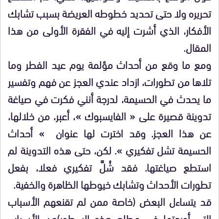
تحريره ولا حتى تحديد خطوطه العريضة بسبب تشابك
الأفكار، الذي أشرت إليه في الفقرة الأولى من هذا
المقال.
ومع ما وقع من أحداث مؤلمة يوم عيد الفطر وما
تلاها من تطورات، ازداد عندي العجز عن فهم وتفسير
ما يحدث في الحسيمة، لدرجة أنني فكرت في صياغة
تدوينة قصيرة على « الفايسبوك »، أعبر، من خلالها،
عن هذا العجز. وقد اخترت لها عنوان » أحداث
الحسيمة تشل تفكيري ». لكن، حتى هذه التدوينة لم
استطع صياغتها. فقد شُلَّ تفكيري فعلا، بفعل
تطورات الأحداث وتشابك خيوطها الظاهرة والخفية.
قد يتساءل البعض (خاصة ممن لم تقنعهم الأسباب
التي أوردتها في مطلع هذه السطور)عن الأسباب