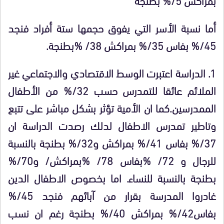
أما نسبة الأسر التي يفوق حجمها ستة أفراد فنجد
45/
%
بفاس 35/
%
بمراكش 38/
%
بطنجة.
1.
الدراسة اعتبرت الوسط الاقتصادي والاجتماعي غير
الملائم عائقا للتمدرس حسب 32/
%
من الأطفال
الممدرسين.كما ان الأمية تؤثر بشكل مباشر على تتبع
وتاطير تمدرس الاطفال لدلك رصدت الدراسة ان
37/
%
بفاس 41/
%
بمراكش و32/
%
بطنجة بالنسبة
للرجال و 72/
%
بفاس 78/
%
بمراكش/ و70/
%
بطنجة بالنسبة للنساء. اما بخصوص الاطفال الدين
غادروا المدرسة بقرار من آبائهم فنجد 45/
%
بفاس42/
%
بمراكش 40/
%
بطنجة رغم ان نسب