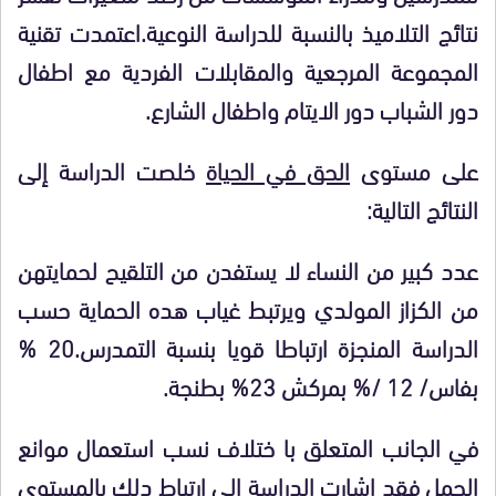
نتائج التلاميذ بالنسبة للدراسة النوعية.اعتمدت تقنية
المجموعة المرجعية والمقابلات الفردية مع اطفال
دور الشباب دور الايتام واطفال الشارع.
على مستوى
الحق في الحياة
خلصت الدراسة إلى
النتائج التالية:
عدد كبير من النساء لا يستفدن من التلقيح لحمايتهن
من الكزاز المولدي ويرتبط غياب هده الحماية حسب
الدراسة المنجزة ارتباطا قويا بنسبة التمدرس.20
%
بفاس/ 12
/%
بمركش
23%
بطنجة.
في الجانب المتعلق
با
ختلاف نسب استعمال موانع
الحمل فقد اشارت الدراسة الى ارتباط دلك بالمستوى