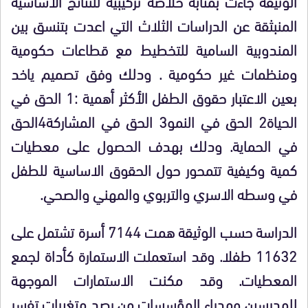
الوثيقة جاءت بمثابة خلاصة تركيبية للنتائج الأساسية
المنبثقة عن الدراسات الثلاث التي اعدت بتنسق بين
المندوبية السامية للتخطيط مع قطاعات حكومية
ومنظمات غير حكومية . ودلك وفق تصميم ياخد
بعين الاعتبار حقوق الطفل الأكثر أهمية :1 الحق في
الحياة2 الحق في النمو3 الحق في المشاركة4الحق
في الحماية. ودلك بهدف الحصول على معطيات
كمية وكيفية تتمحور حول الحقوق الاساسية للطفل
في وسطه الاسري والتربوي والمهني والصحي.
الدراسة حسب الوثيقة همت 7144 أسرة تشتمل على
11632 طفلا. وقد استعملت الاستمارة كأداة لجمع
المعطيات. وقد مكنت الاستمارات الموجهة
للمدرسين ومدراء المؤسسات من رصد متغيرات تفسر