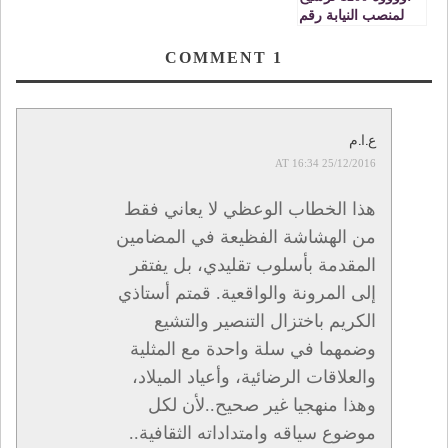
لمنصب النيابة رقم
قياسي غير مسبوق
في تقويم جينز فما
COMMENT
1
هو السر ؟
ع.ا.م
25/12/2016 AT 16:34
هذا الخطاب الوعظي لا يعاني فقط
من الهشاشة الفظيعة في المضامين
المقدمة بأسلوب تقليدي، بل يفتقر
إلى المرونة والواقعية. قمتم أستاذي
الكريم باختزال التنصير والتشيع
وضمهما في سلة واحدة مع المثلية
والعلاقات الرضائية، وأعياد الميلاد،
وهذا منهجيا غير صحيح..لأن لكل
موضوع سياقه وامتداداته الثقافية..