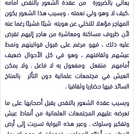
يعاني بالضرورة من عقدة الشعور بالنقص أمامه
،كيف لا وهو ولي نعمته ، وبسبب هذا الشعور يكون
المهاجر مؤهلا للتخلي عن هويته شيئا فشيئا رغما عنه
لأن ظروف مساكنة ومعاشرة من هاجر إليهم تفرض
عليه ذلك ، فهو مرغم على قبول قوانينهم ونمط
عيشهم وثقافتهم ، وهو في كل الأحوال ضعيف
أمامهم منفعل ومفعول به لا فاعل . ولا يمكن
العيش في مجتمعات علمانية دون التأثر بالمناخ
السائد فيها حضاريا وثقافيا .
وبسبب عقدة الشعور بالنقص يقبل أصحابها على ما
تعرضه عليهم المجتمعات العلمانية من أنماط عيش
وتفكير وسلوك . وعبر هذه البوابة تسربت إلى أرض
الوطن عبر أبنائه المهاجرين توجهات لا عهد له بها