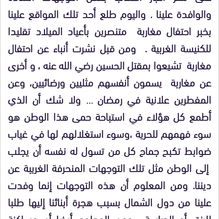
والوافدة علينا . واليوم طلع أحد تلك المواقع علينا
بخبر احتفال مغاربة متنصرين بأعياد الميلاد تقليدا
للكنيسة الغربية . ومن قبل نشرت أنباء عن احتفال
مغاربة تشيعوا بمقتل الحسين رضي الله عنه ، و أخرى
عن مغاربة يسمون أنفسهم مثليين ورضائيين، وعن
المفطرين علانية في رمضان … ولا شك أن الذي
أطمع كل هؤلاء في استباحة حمى هذا الوطن هو
سوء فهمهم للحرية ،وسوء استغلالهم لها في غياب
ضوابط تكبح جماح كل من تسول له نفسه أن يجلب
إلى الوطن مثل تلك التوجهات المنحرفة الغريبة عن
ديننا. ومن المعلوم أن هذه التوجهات إنما وفدت
علينا من دول الشمال بسبب هجرة أبنائنا إليها طلبا
للرزق أو الدراسة . ومن المعلوم أيضا أن مساكنة