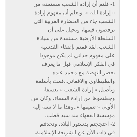
1- قلتم أن إرادة الشعب مستمدة من
« إرادة الله »، ونعلم أن مفهوم إرادة
الشعب جاء من الحضارة الغربية التي
ترفضون قيمها، ويحيل على أن
السلطة الأرضية مستمدة من سيادة
الشعب. لقد قمتم بإضفاء القدسية
على مفهوم حداثي لم يكن موجودا
في الفكر الإسلامي قبل ما يعرف
بعصر النهضة مع محمد عبده
والطهطاوي والافغاني..قمت بأسلمة
وتأصيل « إرادة الشعب » تعسفا،
وجعلتموها من إرادة السماء، وكان من
الأولى « تتميمها »..وهذا ما لا تنتبه إليه
مؤسسة الفقهاء منذ سيد قطب.
2- احتججتم بدستور البلاد، وتحدثتم
في ذات الآن عن الشريعة الإسلامية،