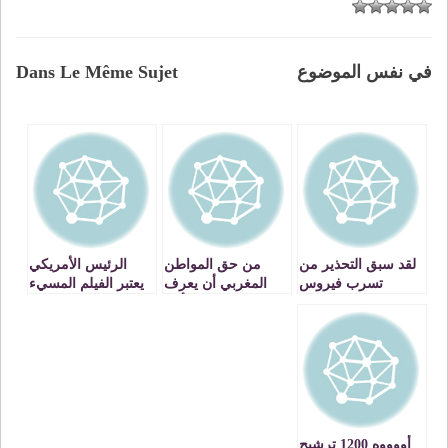
في نفس الموضوع
Dans Le Même Sujet
لقد سبق التحذير من
من حق المواطن
الرئيس الأمريكي
تسرب فيروس
المغربي أن يعرف
يعتبر الفيلم المسيء
التشيع الخبيث إلى
السر وراء تأخر
للمسلمين مسيئا
المغرب عبر ضحايا
تشكيل الحكومة
للأمريكيين أيضا
المهاجرين الذين
ولكنه لا لم يتوعد
يعيشون في الدول
أصحابه بما توعد به
الغربية
من هاجموا سفاراته
أووووه 1200 ترشيح