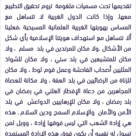
تقديمها تحت مسميات ملغومة تروم تحقيق التطبيع
معها. وإذا كانت الدول الغربية لا تتساهل مع
المساس بهويتها الغربية العلمانية المسيحية ،فعلينا
ألا نتساهل مع استهداف هويتنا الإسلامية بأي شكل
من الأشكال .ولا مكان للمرتدين في بلد مسلم ، ولا
مكان للمتشيعين في بلد سني ، ولا مكان للشواذ
المثليين أصحاب الفاحشة وعمل قوم لوط ، ولا مكان
للزناة من الرضائيين في بلد العفة ، ولا مكانة للعصاة
المجاهرين من دعاة الإفطار العلني في رمضان في
بلد رمضان ، ولا مكان للإرهابيين الدواعش في بلد
الأمن والأمان والإسلام السمح ودين السلام . هذه
هي إرادة الشعب التي ليس فوقها إرادة ، وويل لمن
تسول له نفسه أن يكون فوق هذه الإرادة المستمدة