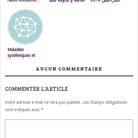
quand une
لأمراض مزمنة
infection banale se
وثقيلة
transforme en une
pathologie
chronique
Maladies
systémiques et
auto-immunes, une
cause méconnue
AUCUN COMMENTAIRE
mais importante
des affections
cardiovasculaires
COMMENTER L'ARTICLE
Votre adresse e-mail ne sera pas publiée.
Les champs obligatoires
sont indiqués avec
*