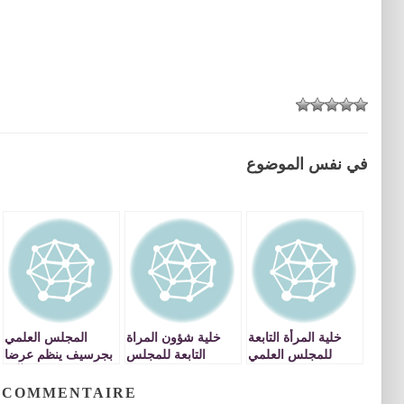
في نفس الموضوع
خلية المرأة التابعة
خلية شؤون المراة
المجلس العلمي
للمجلس العلمي
التابعة للمجلس
بجرسيف ينظم عرضا
تنظم لقاء وزيارة
العلمي تنظم حفلا
إليكترونيا حول آفة
تواصليين لمؤسستين
دينيا لفائدة النساء
التدخين بساحة بئر
 COMMENTAIRE