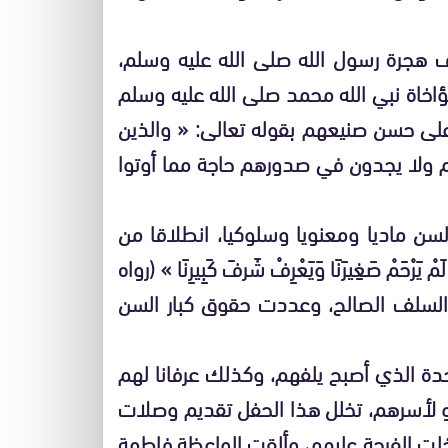
هجرة رسول الله صلى الله عليه وسلم،
اخاة نبي الله محمد صلى الله عليه وسلم
ه على حسن صنيعهم بقوله تعالى: « والذين
يهم ولا يجدون في صدورهم حاجة مما أوتوا
لسن ماديا ومعنويا وسلوكيا، انطلاقا من
حَمْ صَغِيرَنَا وَيَعْرِفْ شَرفَ كَبِيرِنَا » (رواه
لسلف الصالح، وعددت حقوق كبار السن
وحدة الذي أصبح يلفهم، وكذلك عرفانا لهم
و لأسرهم، تخلل هذا الحفل تقديم وصلات
خلت الفرحة عليهم، وألقت الواعظة فاطمة