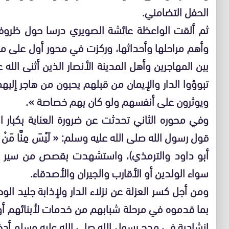
الحفل التضامني.
ثم ألقت الواعظة عائشة الصويري درسا حول ظروف 
وأهم مراحلها وأحداثها، وركزت في محور أول على مؤ
بين المهاجرين وأهل المدينة الأنصار الذين أثنى الل
تبوؤوا الدار والإيمان من قبلهم يحبون من هاجر إل
ويوثرون على أنفسهم ولو كان بهم خصاصة ».
وفي محوره الثاني تحدثت عن ضرورة العناية بكبار ا
قول رسول الله صلى الله عليه وسلم: « لَيْسَ مِنَّا مَنْ لَمْ يَرْ
أبو داود والترمذي)، واستشهدت بقصص من سير ا
سواء الولدين أو الأقارب والجيران والأصدقاء.
ومن أجل كسر العزلة عن نزلاء الدار ولإذابة جليد ال
بما قدموه في مرحلة شبابهم من خدمات لأبنائهم أ
إنشادية في مدح رسول الله صلى الله عليه وسلم أد