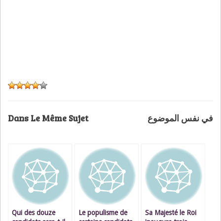
Dans Le Même Sujet
في نفس الموضوع
Qui des douze
Le populisme de
Sa Majesté le Roi