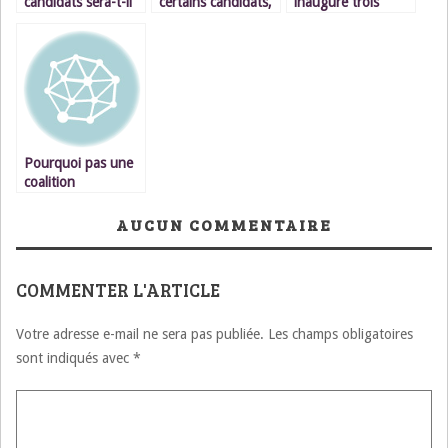
candidats sera-t-il
certains candidats,
inaugure trois
élu président,
hommes politiques
grands stations
Mohammed Morsi
d’énérgie
ou Ahmed Chafiq?
renouvlable.
Pourquoi pas une
coalition
gouvernementale
d’union nationale?
AUCUN COMMENTAIRE
COMMENTER L'ARTICLE
Votre adresse e-mail ne sera pas publiée.
Les champs obligatoires
sont indiqués avec
*