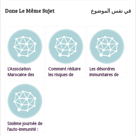
Dans Le Même Sujet
في نفس الموضوع
L’Association
Comment réduire
Les désordres
Marocaine des
les risques de
immunitaires de
Intolérants et
survenue de
notre organisme
Allergiques au
l’intolérance au
Gluten (AMIAG)
gluten ou maladie
organise une fête
cœliaque chez
pour les enfants
l’enfant au Maroc
cœliaques le 19
décembre à
Casablanca
Sixième journée de
l’auto-immunité :
quand une