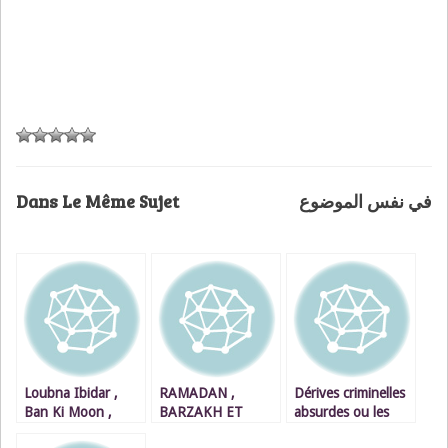
Dans Le Même Sujet
في نفس الموضوع
Loubna Ibidar ,
RAMADAN ,
Dérives criminelles
Ban Ki Moon ,
BARZAKH ET
absurdes ou les
Rerhaye, le Sahara
NUAGES DE
obsèques de