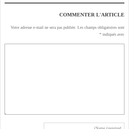
des explications sur
ses
dérapage,regreter
COMMENTER L'ARTICLE
sa maladresse .
Votre adresse e-mail ne sera pas publiée.
Les champs obligatoires sont
*
indiqués avec