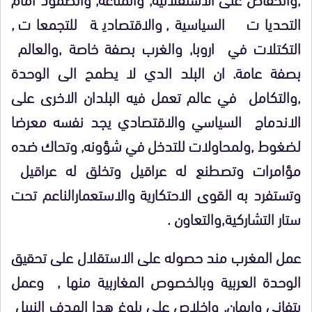
التحديات السياسية, والاقتصادية للتجمعات ,
التكتلات في اروبا, والغرب بصفة خاصة ,والعالم
بصفة عامة. ان البلد الدي لا يطمح الى الوحدة
,والتكامل في عالم تعمل فيه البلدان الاخرى على
الاندماج السياسي والاقتصادي يجد نفسه معرضا
لضغوط ,ولمحاولات للتدخل في شؤونه, وتحاك ضده
مؤامرات وتصطنع له عراقيل وتخلق له عراقيل
وتستفرد به القوى الاحتكارية والاستعمارالناعم تحت
ستار التشاركية,والتعاون .
عمل المغرب مند حصوله على الاستقلال على تحقيق
الوحدة العربية وبالخصوص المغاربية منها , وعمل
بتفاني وايمان, واخلاص على بلوغ هدا الهدف النبيل