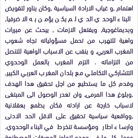
اهتمام ,و غياب الارادة السياسية ,وكان يناور لتقويض
البناء الوحدي الدي لم يكن يؤمن به الا ضرفيا,
وبديماغوجية, ويفتعل الازمات , يبحث عن مبررات
واهية للتهرب من تحمل مسؤولياته تجاه شعوب
المغرب العربي, و ينقب عن الاسباب الواهية للتنصل
من التزاماته . التزم المغرب بالعمل الوحدوي
التتشاركي التكاملي مع بلدان المغرب العربي الكبير,
وقدم كل ما يستطيع من اجل تحقيق هدا الهدف
,وبلوغ هدا المرمى, وان تعدر الوصول الى المبتغى
لاسباب خارجة عن ارادته فكان يطمع بعقلانية
,وواقعية سياسية تحقيق على الاقل الحد الادنى
وارسا ء اطار ومؤسسة تنخرط في البناء الوحدوي.
وعمل كل ما في جهده لتجاوز المعيقات المصطنعة