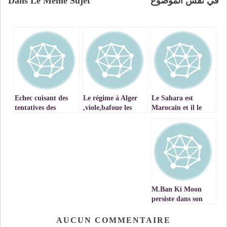
في نفس الموضوع
Dans Le Même Sujet
Echec cuisant des
Le régime à Alger
Le Sahara est
tentatives des
,viole,bafoue les
Marocain et il le
adversaires de la
droits de l’homme
restera
souveraineté et de
l’intégrité
territorial du
Maroc
M.Ban Ki Moon
persiste dans son
outrage au Maroc
au lieu de fournir
AUCUN COMMENTAIRE