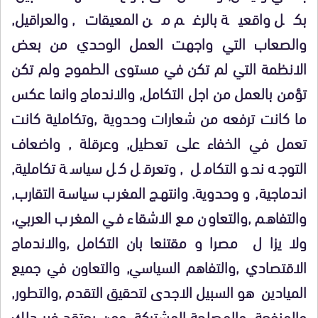
بكل واقعية بالرغم من المعيقات, والعراقيل,
والصعاب التي واجهت العمل الوحدي من بعض
الانظمة التي لم تكن في مستوى الطموح ولم تكن
تؤمن بالعمل من اجل التكامل, والاندماج وانما عكس
ما كانت ترفعه من شعارات وحدوية ,وتكاملية كانت
تعمل في الخفاء على تعطيل, وعرقلة , واضعاف
التوجه نحو التكامل , وتعرقل كل سياسة تكاملية,
اندماجية, و وحدوية. وانتهج المغرب سياسة التقارب,
والتفاهم ,والتعاون مع الاشقاء في المغرب العربي,
ولا يزا ل مصرا و مقتنعا بان التكامل ,والاندماج
الاقتصادي ,والتفاهم السياسي, والتعاون في جميع
الميادين هو السبيل الاجدى لتحقيق التقدم ,والتطور,
والمنفعة ,والمصلحة المشتركة. ومن يعتقد غير دلك