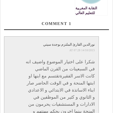
ATELIER
NATIONAL
النقابة المغربية
للتعليم العالي
والبحث العلمي ـ
جامعة محمد الأول
COMMENT
1
بوجدة تدين
الاعتداءات التي
يتعرض لها الأساتدة
نورالدين القارئ الملتزم بوجدة سيتي
14/10/2015 AT 07:28
شكرا على اختيار الموضوع واضيف انه
في السبعينات من القرن الماضي
كانت الاسر الفقيرةتقتسم مع ابنها او
ابنتها المنحة و في الوقت الحاضر صار
ابناء الاساتذة في الابتدائي و الاعدادي
و الثانوي و كثير من الموظفين في
الادارات و المستشفيات يحرمون من
المنحة بينما اخرون بحكم مهنتهم و