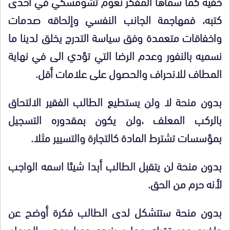
خفية كما سماها المفكر نعوم تشومسكي في احدى
كتبه، فمهاجمة الجانب النفسي وإلحاقه صدمات
واخفاقات متعمدة وفق سياسة التدرج يخلق لدينا ما
نسميه بالنفور وعدم الرضا التي تؤدي الى في نهاية
المطاف للانحراف والحصول على علامات أقل.
بدون منحة لا ولن يستطيع الطالب الفقير الالتحاق
بالركب المعلف ،ولن يكون بمقدوره التسجيل
بمؤسسات تشترط المادة كالتجارة والتسيير مثلا.
بدون منحة لن يتقبل الطالب أبدا شيئا اسمه الواجب
لأنه حرم من الحق.
بدون منحة ستتشكل لدى الطالب فكرة أوضح عن
حاضره ومستقبله مما سيزيده وعيا بمدى الحرمان