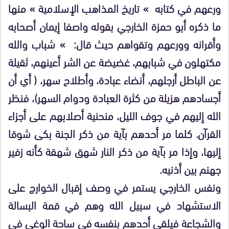
ورعهم في كتابه » تاريخ المذاهب الإسلامية » منها
ما ذكره أبو حمزة الخارجي بقوله واصفا إيمان أصحابه
وأقرانه وورعهم وتقواهم حيث قال: » شباب والله
مكتهلون في شبابهم، غضيضة عن الشر أعينهم، ثقيلة
عن الباطل أرجلهم، أنضاء عبادة، وأطلاح سهر، ( أي أن
أجسادهم هزيلة من كثرة العبادة ودوام السهر)، فنظر
الله إليهم في جوف الليل، منحنية أصلابهم على أجزاء
القرآن. كلما مر أحدهم بآية من ذكر الجنة بكى شوقا
إليها، وإذا مر بآية من ذكر النار شهق شهقة كأنه زفير
جهنم بين أذنيه.
ونفس الخارجي يستمر في وصف إقبال الخوارج على
الاستشهاد في سبيل الله وهم في قمة البسالة
والشجاعة فيلقي أحدهم بنفسه في ساحة الوغى في