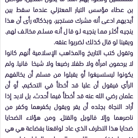
بن عطاء مؤسس التيار المعتزلي عندما سقط بين
أيديهم ادعى أنه مشرك مستجير، وبذكائه رأى أن هذا
ينجيه أكثر مما ينجيه لو قال أنه مسلم مخالف لهم.
ويقينا لو قال كذلك لضربوا عنقه.
وتقول كتب التاريخ والمذاهب الإسلامية أنهم كانوا
لا يرحمون امرأة ولا طفلا رضيعا ولا شيخا فانيا. ولم
يكونوا ليستسيغوا أو يقبلوا من مسلم أن يخالفهم
الرأي فيقول أن عليا قد أخطأ في التحكيم، أو أن
عثمان رضي الله عنه قد أخطأ فيما أحدث، بل لابد إذا
أراد النجاة بجلده أن يقر ويقول بكفرهما وكفر من
ناصرهما وإلا فالويل والقتل. ومن هؤلاء الضحايا
ضحايا هذا التطرف الذي عاد لواقعنا بفضاعة هي هي