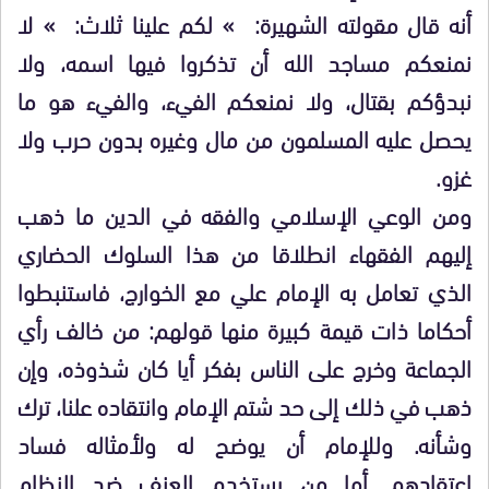
أنه قال مقولته الشهيرة: » لكم علينا ثلاث: » لا
نمنعكم مساجد الله أن تذكروا فيها اسمه، ولا
نبدؤكم بقتال، ولا نمنعكم الفيء، والفيء هو ما
يحصل عليه المسلمون من مال وغيره بدون حرب ولا
غزو.
ومن الوعي الإسلامي والفقه في الدين ما ذهب
إليهم الفقهاء انطلاقا من هذا السلوك الحضاري
الذي تعامل به الإمام علي مع الخوارج، فاستنبطوا
أحكاما ذات قيمة كبيرة منها قولهم: من خالف رأي
الجماعة وخرج على الناس بفكر أيا كان شذوذه، وإن
ذهب في ذلك إلى حد شتم الإمام وانتقاده علنا، ترك
وشأنه. وللإمام أن يوضح له ولأمثاله فساد
اعتقادهم. أما من يستخدم العنف ضد النظام