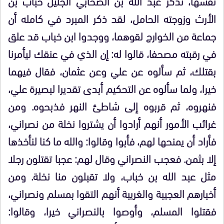
نفسها، نذكر عبد الله بن الصحابي الجليل خباب بن
الأرث وزوجته الحامل، لقد ذكر المبرد في كامله أن
جماعة من الخوارج لقوهما، ووجدوا ابن خباب قد علق
في رقبته مصحفا، قالوا له: إن الذي في عنقك ليأمرنا
بقتلك، ثم سألوه عن علي وعن عثمان، فقال فيهما
خيرا، ولما سألوه عن التحكيم أبدى تقديرا لبصيرة علي،
فنهروه، ثم قربوه إلى شاطئ النهر فذبحوه. ومن
غرائب الأمور أنهم أرادوا أن يشتروا نخلة من نصراني،
فأراد أن يمنحها لهم، فأبوا وقالوا: والله ما كنا لنأخذها
إلا بثمن. فعجب النصراني وقال لهم: عجبا تقتلون رجلا
مثل عبد الله بن خباب، ولا تقبلون منا نخلة. ومن
أخبارهم العجيبة والغريبة أنهم التقوا بمسلم ونصراني،
فقتلوا المسلم، وأوصوا بالنصراني خيرا، وقالوا: