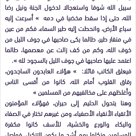
سبيل الله شوقا واستعجالا لدخول الجنة ونيل رضا
الله، حتى إذا سقط مخضبا في دمه » أسرعت إليه
سباع الأرض، وانحطت إليه طير السماء، فكم من عين
في منقار طير، طالما بكى صاحبها في جوف الليل من
خوف الله، وكم من كف زالت عن معصمها، طالما
اعتمد عليها صاحبها في جوف الليل بالسجود لله ».
فيعلق الكاتب قائلا: » هؤلاء العابدون الساجدون،
رقاق القلوب أمام الله، كانوا من أقسى الناس
وأغلظهم على مخالفيهم من المسلمين »
وهنا يتحول الحليم إلى حيران، فهؤلاء المؤمنون
الأتقياء الأنقياء الأصفياء، ومن غيرهم تختار في الصفاء
والبكاء والورع والخشية، للأسف كانوا مكفرة
للمسلمين ونكلوا بهم أشد ما يكون التنكيل، فواصل