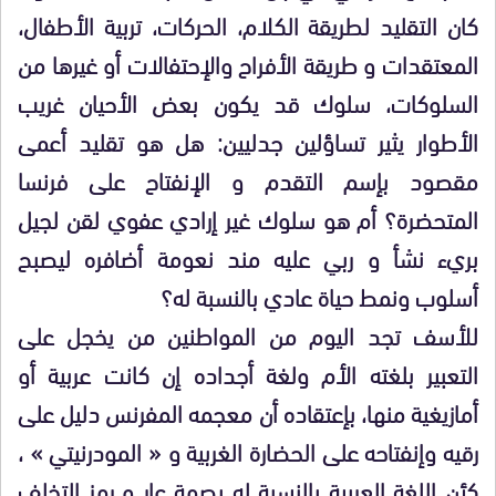
كان التقليد لطريقة الكلام، الحركات، تربية الأطفال،
المعتقدات و طريقة الأفراح والإحتفالات أو غيرها من
السلوكات، سلوك قد يكون بعض الأحيان غريب
الأطوار يثير تساؤلين جدليين: هل هو تقليد أعمى
مقصود بإسم التقدم و الإنفتاح على فرنسا
المتحضرة؟ أم هو سلوك غير إرادي عفوي لقن لجيل
بريء نشأ و ربي عليه مند نعومة أضافره ليصبح
أسلوب ونمط حياة عادي بالنسبة له؟
للأسف تجد اليوم من المواطنين من يخجل على
التعبير بلغته الأم ولغة أجداده إن كانت عربية أو
أمازيغية منها، بإعتقاده أن معجمه المفرنس دليل على
رقيه وإنفتاحه على الحضارة الغربية و « المودرنيتي » ،
كئن اللغة العربية بالنسبة له بصمة عار و رمز التخلف