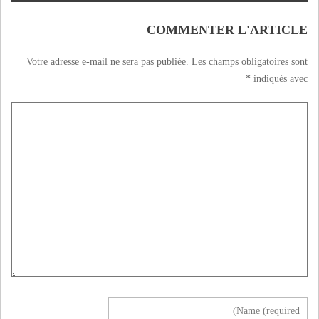
Ministre de
l’Environnement
COMMENTER L'ARTICLE
du NIGERIA
Votre adresse e-mail ne sera pas publiée.
Les champs obligatoires sont
*
indiqués avec