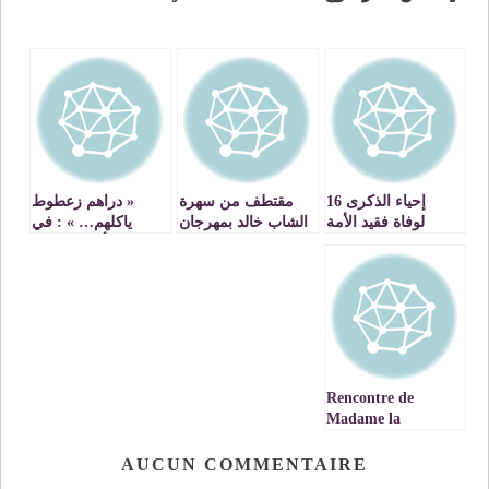
إحياء الذكرى 16
مقتطف من سهرة
« دراهم زعطوط
لوفاة فقيد الأمة
الشاب خالد بمهرجان
ياكلهم… » : في
والعروبة والإسلام
الراي بوجدة video
المسألة الانتخابية
جلالة المغفور له
دائما
الحسن الثاني تغمده
الله بواسع رحمته
Rencontre de
Madame la
Ministre EL HAITE
avec Mme AMina
AUCUN COMMENTAIRE
MOHAMMED