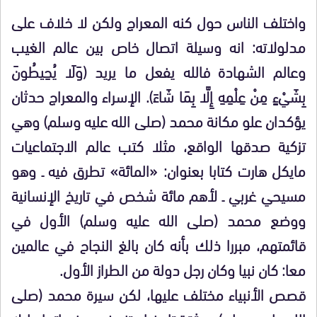
واختلف الناس حول كنه المعراج ولكن لا خلاف على
مدلولاته: انه وسيلة اتصال خاص بين عالم الغيب
وعالم الشهادة فالله يفعل ما يريد (وَلَا يُحِيطُونَ
بِشَيْءٍ مِنْ عِلْمِهِ إِلَّا بِمَا شَاءَ). الإسراء والمعراج حدثان
يؤكدان علو مكانة محمد (صلى الله عليه وسلم) وهي
تزكية صدقها الواقع، مثلا كتب عالم الاجتماعيات
مايكل هارت كتابا بعنوان: «المائة» تطرق فيه ـ وهو
مسيحي غربي ـ لأهم مائة شخص في تاريخ الإنسانية
ووضع محمد (صلى الله عليه وسلم) الأول في
قائمتهم، مبررا ذلك بأنه كان بالغ النجاح في عالمين
معا: كان نبيا وكان رجل دولة من الطراز الأول.
قصص الأنبياء مختلف عليها، لكن سيرة محمد (صلى