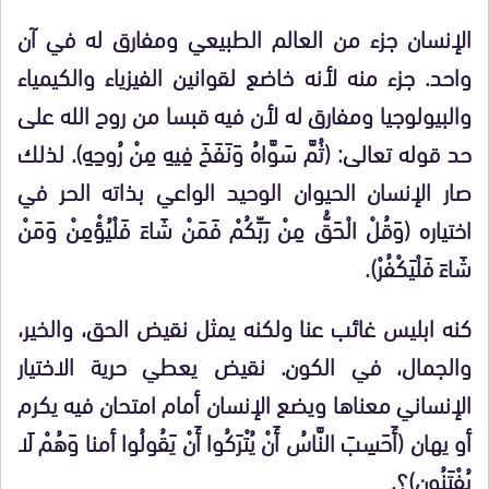
الإنسان جزء من العالم الطبيعي ومفارق له في آن
واحد. جزء منه لأنه خاضع لقوانين الفيزياء والكيمياء
والبيولوجيا ومفارق له لأن فيه قبسا من روح الله على
حد قوله تعالى: (ثُمَّ سَوَّاهُ وَنَفَخَ فِيهِ مِنْ رُوحِهِ). لذلك
صار الإنسان الحيوان الوحيد الواعي بذاته الحر في
اختياره (وَقُلْ الْحَقُّ مِنْ رَبِّكُمْ فَمَنْ شَاءَ فَلْيُؤْمِنْ وَمَنْ
شَاءَ فَلْيَكْفُرْ).
كنه ابليس غائب عنا ولكنه يمثل نقيض الحق، والخير،
والجمال، في الكون. نقيض يعطي حرية الاختيار
الإنساني معناها ويضع الإنسان أمام امتحان فيه يكرم
أو يهان (أَحَسِبَ النَّاسُ أَنْ يُتْرَكُوا أَنْ يَقُولُوا أمنا وَهُمْ لَا
يُفْتَنُون)؟.