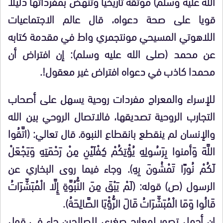
الله عليه وسلم) موثقة تاريخيا وتنهض بمفرداتها دليلا
قويا على صحة دعواه، قال عالم الاجتماعيات
اللاهوتي المسيحي مونتجمري واط في مقدمة كتابه
عن محمد (صلى الله عليه وسلم): إن افتراض أن
محمدا كاذب في دعواه افتراض غير معقول!.
للإسراء والمعراج مفردات روحية يسهل على أصحاب
التجارب الروحية تصديقها، فالاتصال الروحي بين الله
والإنسان لم ينقطع بانقطاع النبوة. قال تعالي: (اتَّقُوا
اللَّهَ وَأمنوا بِرَسُولِهِ يُؤْتِكُمْ كِفْلَيْنِ مِنْ رَحْمَتِهِ وَيَجْعَلْ
لَكُمْ نُورًا تَمْشُونَ بِهِ). وجاء فيما روى البخاري عن
الرسول (ص) قوله: (لَمْ يَبْقَ مِنَ النُّبُوَّةِ إِلَّا الْمُبَشِّرَاتُ
قَالُوا وَمَا الْمُبَشِّرَاتُ قَالَ الرُّؤْيَا الصَّالِحَةُ).
إن أجمل تصور لمعارج صغرى للصالحين جاء في قول