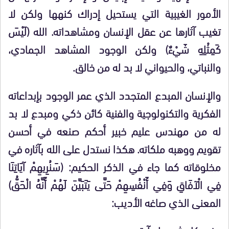
الأمور الغيبية التي يستحيل إدراك كنهها ولكن لا
تغيب آثارها عن عقل الإنسان ومشاهداته. الله (لَيْسَ
كَمِثْلِهِ شَيْءٌ) ولكن الوجود المشاهد الجمادي،
والنباتي، والحيواني لا بد له من خالق.
والإنسان المبدع المتجدد الذي عمر الوجود بإبداعاته
الفكرية والتكنولوجية والفنية كائن ذكي ومبدع لا بد
له من مهندس عليم خبير أحكم صنعه في أحسن
تقويم ووهبه ملكاته. هكذا نستدل على الله بآثاره في
مخلوقاته كما جاء في الذكر الحكيم: (سَنُرِيهِمْ آيَاتِنَا
فِي الْآفَاقِ وَفِي أَنْفُسِهِمْ حَتَّى يَتَبَيَّنَ لَهُمْ أَنَّهُ الْحَقُّ)
المعنى الذي صاغه الأديب: