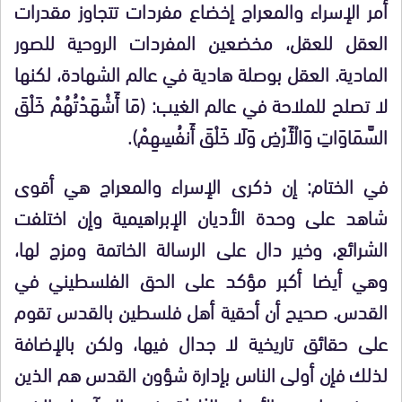
أمر الإسراء والمعراج إخضاع مفردات تتجاوز مقدرات
العقل للعقل، مخضعين المفردات الروحية للصور
المادية. العقل بوصلة هادية في عالم الشهادة، لكنها
لا تصلح للملاحة في عالم الغيب: (مَا أَشْهَدْتُهُمْ خَلْقَ
السَّمَاوَاتِ وَالْأَرْضِ وَلَا خَلْقَ أَنفُسِهِمْ).
في الختام: إن ذكرى الإسراء والمعراج هي أقوى
شاهد على وحدة الأديان الإبراهيمية وإن اختلفت
الشرائع، وخير دال على الرسالة الخاتمة ومزج لها،
وهي أيضا أكبر مؤكد على الحق الفلسطيني في
القدس. صحيح أن أحقية أهل فلسطين بالقدس تقوم
على حقائق تاريخية لا جدال فيها، ولكن بالإضافة
لذلك فإن أولى الناس بإدارة شؤون القدس هم الذين