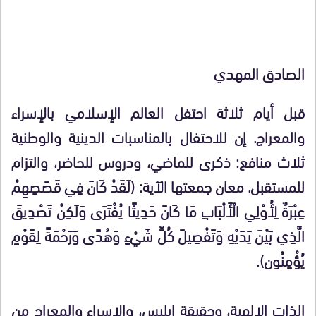
الصادق المهدي
قبل أيام ثلاثة احتفل العالم الإسلامي بالإسراء
والمعراج. إن للاحتفال بالمناسبات الدينية والوطنية
ثلاث منافع: ذكرى للماضي، ودروس للحاضر، والتزام
للمستقبل. معان جمعتها الآية: (لَقَدْ كَانَ فِي قَصَصِهِمْ
عِبْرَةٌ لِأُوْلِي الْأَلْبَابِ مَا كَانَ حَدِيثًا يُفْتَرَى وَلَكِنْ تَصْدِيقَ
الَّذِي بَيْنَ يَدَيْهِ وَتَفْصِيلَ كُلِّ شَيْءٍ وَهُدًى وَرَحْمَةً لِقَوْمٍ
يُؤْمِنُون).
الذات الإلهية، وحقيقة إبليس، والإسراء والمعراج من