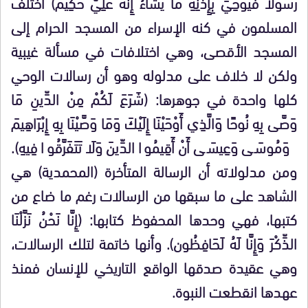
رَسُولًا فَيُوحِيَ بِإِذْنِهِ مَا يَشَاءُ إِنَّهُ عَلِيٌّ حَكِيمٌ) اختلف
المسلمون في كنه الإسراء من المسجد الحرام إلى
المسجد الأقصى، وهي اختلافات في مسألة غيبية
ولكن لا خلاف على مدلوله وهو أن رسالات الوحي
كلها واحدة في جوهرها: (شَرَعَ لَكُمْ مِنْ الدِّينِ مَا
وَصَّى بِهِ نُوحًا وَالَّذِي أَوْحَيْنَا إِلَيْكَ وَمَا وَصَّيْنَا بِهِ إِبْرَاهِيمَ
وَمُوسَى وَعِيسَى أَنْ أَقِيمُوا الدِّينَ وَلَا تَتَفَرَّقُوا فِيهِ).
ومن مدلولاته أن الرسالة المتأخرة (المحمدية) هي
الشاهد على ما سبقها من الرسالات رغم ما ضاع من
كتبها، فهي وحدها المحفوظ كتابها: (إِنَّا نَحْنُ نَزَّلْنَا
الذِّكْرَ وَإِنَّا لَهُ لَحَافِظُون). وأنها خاتمة لتلك الرسالات،
وهي عقيدة صدقها الواقع التاريخي للإنسان فمنذ
عهدها انقطعت النبوة.