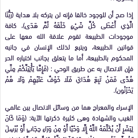
إذا صح أن للوجود خالقا فإنه لن يتركه بلا هداية (رَبُّنَا
الَّذِي أَعْطَى كُلَّ شَيْءٍ خَلْقَهُ ثُمَّ هَدَى)، كافة
موجودات الطبيعة تقوم علاقة الله معها على
قوانين الطبيعة، ويتبع لذلك الإنسان في جانبه
المحكوم بالطبيعة، أما ما يتعلق بجانب اختياره الحر
فإن الاتصال به عن طريق الوحي : (فَإِمَّا يَأْتِيَنَّكُمْ مِنِّي
هُدًى فَمَنْ تَبِعَ هُدَايَ فَلَا خَوْفٌ عَلَيْهِمْ وَلَا هُمْ
يَحْزَنُون).
الإسراء والمعراج هما من وسائل الاتصال بين عالمي
الغيب والشهادة وهى كثيرة ذكرتها الآية: (وَمَا كَانَ
لِبَشَرٍ أَنْ يُكَلِّمَهُ اللَّهُ إِلَّا وَحْيًا أَوْ مِنْ وَرَاءِ حِجَابٍ أَوْ يُرْسِلَ