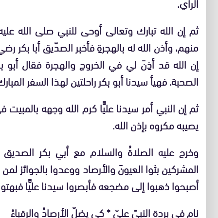
الرأي.
ثم إن الله تبارك وتعالى أوحى للنبي صلى الله عليه
منهم، وأذن الله له بالهجرةِ فأخبر الصدّيق أبا بكر رضي 
إن الله قد أذِنَ لي في الخروج والهجرة فقال أبو بك
الصحبة. فهيأ سيدنا أبو بكر راحلتين لهذا السفر المبار
ثم إن النبي أمر سيدنا عليًّا كرم الله وجهه بالمبي
يصيبه مكروه بإذن الله.
وخرج عليه الصلاةُ والسلام مع أبي بكر الصديق ل
المشركين بثوا العيونَ والأرصاد ووعدوا بالجوائز لمن ي
أصبحوا ذهبوا إلى مضجعه فأبصروا سيدنا عليًّا فبهتو
نام في بردة النبيّ عليّ * كي يضلّ الأرصادُ والرقباءُ