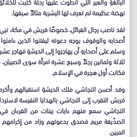
البالغةِ والعبر التي انطوت عليها رحلة كَتبت للخلائق 
نهضة عظيمة لم تعرف لها البشرية مثالاً سبقها.
لقد ناصب رجال القبائل، خصوصًا قريش في مكة، نبي ال
أصحابه والوقوف بوجه دعوته ليفتنوا الذين ءامنوا
وسلم على أصحابهِ أن يهاجروا إلى الحبشةِ فهاجر عشر
ثلاثة وثمانين رجلاً وسبع عشرة امرأة سوى الصبيان، ها
فكانت أول هجرة في الإسلام.
وقد أحسن النجاشي ملك الحبشةِ استقبالهم وأكرمه
قريش التقرب إلى النجاشي بالهدايا النفيسة لاسترد
النجاشي سمع منهم ءايات بينات من القرءان في 
الصدّيقة مريم فصدق بدعوتهم وزاد من إكرامهم و
المبين.