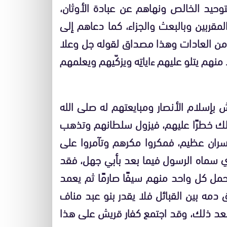
وحيد الخالص ونهاهم عن عبادة الأوثان،
المقربين وبالبعث والجزاء، كما دعاهم إلى
 من العادات وهذا مصداق لقوله جل وعلا
هم يتلو عليهم ءاياتِه ويزكّيهم ويعلمهم
 بإسلام الأنصار ومبايعتهم له صلى الله
لك خطرًا عليهم، فيزول سلطانهم وتذهب
خسران عظيم، فمكروا مكرهم وتآمروا على
ي سماه الرسول فيما بعد بأبي جهل، فقد
حمل كل واحد منهم سيفًا صارمًا ثم يعمد
 دمه بين القبائل فلا يقدر بنو عبد مناف
بعد ذلك، وقد اجتمع كفار قريش على هذا