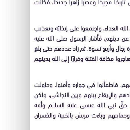
تاريخًا مجيدًا وعصرًا زاهرًا جديدًا، فكانت
له العداء، واجتمعوا على إيذائِه وتعذيب
 عن دينهم، فأشار الرسول صلى الله عليه
ة رجال وأربع نسوة، ثم زاد عددهم حتى بلغ
جروا مخافة الفتنة وفرارًا إلى الله بدينهم
م، فاطمأنوا في جواره وأمنوا. وحاولت
ادهم والإيقاع بينهم وبين النجاشي، ولكن
حقّ نبي الله عيسى عليه السلام وأمه
حمايتهم وباءت قريش بالخيبة والخسران