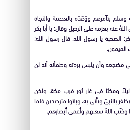
 وسلم بتآمرهم ووَعَدَه بالعصمة والنجاة
اللهُ عنه بعزمه على الرحيل وقال: يا أبا بكر
ر: الصحبة يا رسول الله. قال رسول الله:
ك الميمون.
ت في مضجعه وأن يلبس بردته وطمأنه أنه لن
يلاً ومكثا في غار ثور قرب مكة، ولكن
ظفر بالنبيّ ويأتي به، وباتوا مترصدين فلما
ا وخيّب اللهُ سعيهم وأعمى أبصارهم.