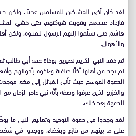
لقد كان أذى المشركين للمسلمين عجيبًا، ولكن صب
فازداد عددهم وقويت شوكتهم، حتى خشي المشرك
هاشم حتى يسلّموا إليهم الرسول ليقتلوه، ولكن أه
والأهوال.
ثم فقد النبي الكريم نصيرين بوفاة عمه أبي طالب ث
لم يجد من أهلها أذنًا صاغية وءاذوه بأقوالهم وأ
الدعوة الموسم حيث تأتي القبائل إلى مكة، فوجدت
والخزرج الذين عرفوا وصفه بأنّه نبي ءاخر الزمان من
الدعوة بعد ذلك.
لقد وجدوا في دعوة التوحيد وتعاليم النبي ما ي
على ما بينهم من تنازع وبغضاء، ووجدوا في شخصي