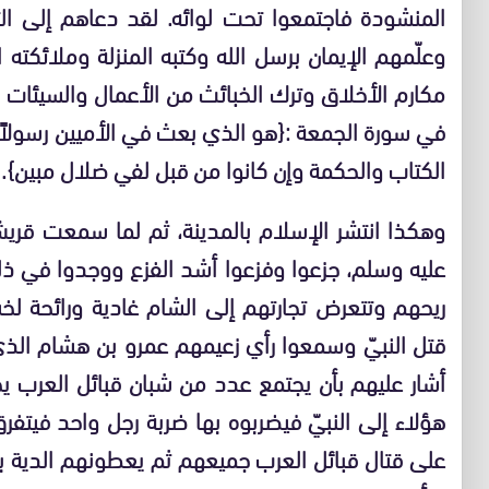
المنشودة فاجتمعوا تحت لوائه. لقد دعاهم إلى الت
وعلّمهم الإيمان برسل الله وكتبه المنزلة وملائكته 
مكارم الأخلاق وترك الخبائث من الأعمال والسيئات
في سورة الجمعة :{هو الذي بعث في الأميين رسولاً من
الكتاب والحكمة وإن كانوا من قبل لفي ضلال مبين}.
وهكذا انتشر الإسلام بالمدينة، ثم لما سمعت قريش
عليه وسلم، جزعوا وفزعوا أشد الفزع ووجدوا في ذ
ريحهم وتتعرض تجارتهم إلى الشام غادية ورائحة ل
قتل النبيّ وسمعوا رأي زعيمهم عمرو بن هشام الذ
أشار عليهم بأن يجتمع عدد من شبان قبائل العرب ي
هؤلاء إلى النبيّ فيضربوه بها ضربة رجل واحد فيتفرق
على قتال قبائل العرب جميعهم ثم يعطونهم الدية 