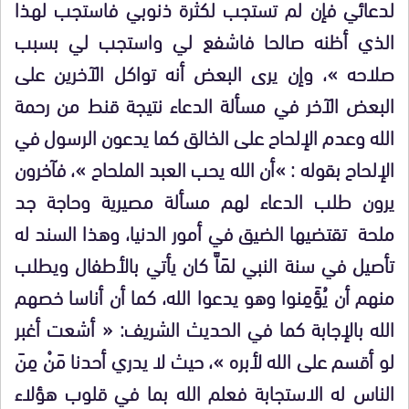
لدعائي فإن لم تستجب لكثرة ذنوبي فاستجب لهذا
الذي أظنه صالحا فاشفع لي واستجب لي بسبب
صلاحه »، وإن يرى البعض أنه تواكل الآخرين على
البعض الآخر في مسألة الدعاء نتيجة قنط من رحمة
الله وعدم الإلحاح على الخالق كما يدعون الرسول في
الإلحاح بقوله : »أن الله يحب العبد الملحاح »، فآخرون
يرون طلب الدعاء لهم مسألة مصيرية وحاجة جد
ملحة تقتضيها الضيق في أمور الدنيا، وهذا السند له
تأصيل في سنة النبي لمَاَّ كان يأتي بالأطفال ويطلب
منهم أن يُؤَمِنوا وهو يدعوا الله، كما أن أناسا خصهم
الله بالإجابة كما في الحديث الشريف: « أشعت أغبر
لو أقسم على الله لأبره »، حيث لا يدري أحدنا مَنْ مِنَ
الناس له الاستجابة فعلم الله بما في قلوب هؤلاء