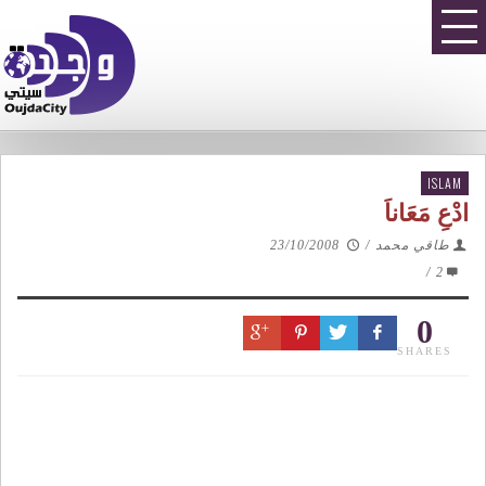
ISLAM
ادْعِ مَعَاناَ
طاقي محمد
/
23/10/2008
/
2
0
SHARES