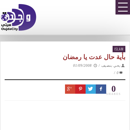
ISLAM
بأية حال عدت يا رمضان
يحي بنضيف
/
01/09/2008
/
0
0
SHARES